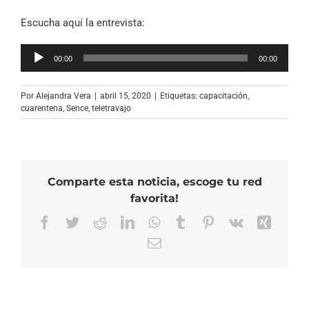
Escucha aquí la entrevista:
Reproductor
00:00
00:00
de
audio
Por
Alejandra Vera
|
abril 15, 2020
|
Etiquetas:
capacitación
,
cuarentena
,
Sence
,
teletravajo
Comparte esta noticia, escoge tu red
favorita!
Facebook
Twitter
Reddit
LinkedIn
WhatsApp
Tumblr
Pinterest
Vk
Xing
Correo
electrónico