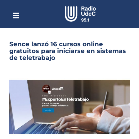
Saltar
al
contenido
Toggle
Escuchar Radio UdeC
Navigation
en vivo
Quiénes Somos
Sence lanzó 16 cursos online
gratuitos para iniciarse en sistemas
Programación
de teletrabajo
Podcast
Ver
imagen
Noticias
más
grande
Reportajes
Columnas
Música Clásica
Especiales