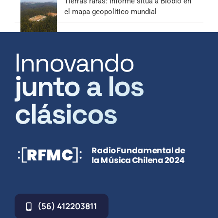
Tierras raras: Informe sitúa a Biobío en
el mapa geopolítico mundial
Innovando
junto a los
clásicos
(56) 412203811