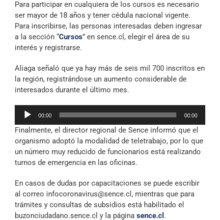
Para participar en cualquiera de los cursos es necesario
audio
ser mayor de 18 años y tener cédula nacional vigente.
Para inscribirse, las personas interesadas deben ingresar
a la sección “
Cursos
” en sence.cl, elegir el área de su
interés y registrarse.
Aliaga señaló que ya hay más de seis mil 700 inscritos en
la región, registrándose un aumento considerable de
interesados durante el último mes.
Reproductor
00:00
00:00
de
Finalmente, el director regional de Sence informó que el
audio
organismo adoptó la modalidad de teletrabajo, por lo que
un número muy reducido de funcionarios está realizando
turnos de emergencia en las oficinas.
En casos de dudas por capacitaciones se puede escribir
al correo
infocoronavirus@sence.cl
, mientras que para
trámites y consultas de subsidios está habilitado el
buzonciudadano.sence.cl y la página
sence.cl
.