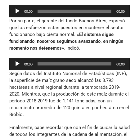
Reproductor
00:00
00:00
de
Por su parte, el gerente del fundo Buenos Aires, expresó
audio
que los esfuerzos están puestos en mantener el sector
funcionando bajo cierta normal.
«El sistema sigue
funcionando, nosotros seguimos avanzando, en ningún
momento nos detenemos»
, indicó.
Reproductor
00:00
00:00
de
Según datos del Instituto Nacional de Estadísticas (INE),
audio
la superficie de maíz grano seco alcanzó las 8.793
hectáreas a nivel regional durante la temporada 2019-
2020. Mientras, que la producción de este maíz durante el
periodo 2018-2019 fue de 1.141 toneladas, con un
rendimiento promedio de 120 quintales por hectárea en el
Biobío.
Finalmente, cabe recordar que con el fin de cuidar la salud
de todos los integrantes de la cadena de alimentación, el