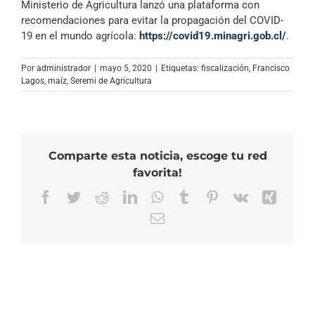
Ministerio de Agricultura lanzó una plataforma con
recomendaciones para evitar la propagación del COVID-
19 en el mundo agrícola:
https://covid19.minagri.gob.cl/
.
Por
administrador
|
mayo 5, 2020
|
Etiquetas:
fiscalización
,
Francisco
Lagos
,
maíz
,
Seremi de Agricultura
Comparte esta noticia, escoge tu red
favorita!
Facebook
Twitter
Reddit
LinkedIn
WhatsApp
Tumblr
Pinterest
Vk
Xing
Correo
electrónico