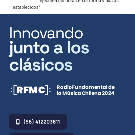
ejecuten las obras en la forma y plazos
establecidos”
Innovando
junto a los
clásicos
(56) 412203811