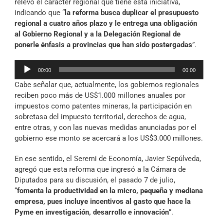
relevó el carácter regional que tiene esta iniciativa,
indicando que “
la reforma busca duplicar el presupuesto
regional a cuatro años plazo y le entrega una obligación
al Gobierno Regional y a la Delegación Regional de
ponerle énfasis a provincias que han sido postergadas
”.
Reproductor
00:00
00:00
de
Cabe señalar que, actualmente, los gobiernos regionales
audio
reciben poco más de US$1.000 millones anuales por
impuestos como patentes mineras, la participación en
sobretasa del impuesto territorial, derechos de agua,
entre otras, y con las nuevas medidas anunciadas por el
gobierno ese monto se acercará a los US$3.000 millones.
En ese sentido, el Seremi de Economía, Javier Sepúlveda,
agregó que esta reforma que ingresó a la Cámara de
Diputados para su discusión, el pasado 7 de julio,
“
fomenta la productividad en la micro, pequeña y mediana
empresa, pues incluye incentivos al gasto que hace la
Pyme en investigación, desarrollo e innovación
”.