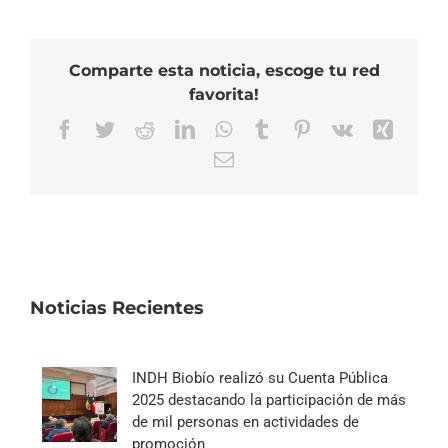
Comparte esta noticia, escoge tu red
favorita!
Facebook
Twitter
Reddit
LinkedIn
WhatsApp
Tumblr
Pinterest
Vk
Xing
Correo
electrónico
Noticias Recientes
INDH Biobío realizó su Cuenta Pública
2025 destacando la participación de más
de mil personas en actividades de
promoción