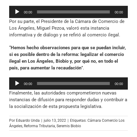
Reproductor
00:00
00:00
de
Por su parte, el Presidente de la Cámara de Comercio de
audio
Los Ángeles, Miguel Pezoa, valoró esta instancia
informativa y de diálogo y se refirió al comercio ilegal.
“
Hemos hecho observaciones para que se puedan incluir,
si es posible dentro de la reforma: legalizar el comercio
ilegal en Los Ángeles, Biobío y, por qué no, en todo el
país, para aumentar la recaudación
”.
Reproductor
00:00
00:00
de
Finalmente, las autoridades comprometieron nuevas
audio
instancias de difusión para responder dudas y contribuir a
la socialización de esta propuesta legislativa.
Por
Eduardo Unda
|
julio 13, 2022
|
Etiquetas:
Cámara Comercio Los
Ángeles
,
Reforma Tributaria
,
Seremis Biobio