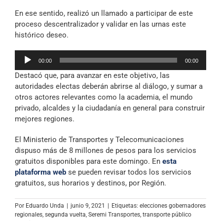
En ese sentido, realizó un llamado a participar de este
proceso descentralizador y validar en las urnas este
histórico deseo.
Reproductor
00:00
00:00
de
Destacó que, para avanzar en este objetivo, las
audio
autoridades electas deberán abrirse al diálogo, y sumar a
otros actores relevantes como la academia, el mundo
privado, alcaldes y la ciudadanía en general para construir
mejores regiones.
El Ministerio de Transportes y Telecomunicaciones
dispuso más de 8 millones de pesos para los servicios
gratuitos disponibles para este domingo. En
esta
plataforma web
se pueden revisar todos los servicios
gratuitos, sus horarios y destinos, por Región.
Por
Eduardo Unda
|
junio 9, 2021
|
Etiquetas:
elecciones gobernadores
regionales
,
segunda vuelta
,
Seremi Transportes
,
transporte público