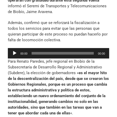
operarán con gratuidad durante esta segunda vuelta
”
informó el Seremi de Transportes y Telecomunicaciones
de Biobío, Jaime Aravena.
Además, confirmó que se reforzará la fiscalización a
todos los servicios para evitar que las personas que
quieran participar de este proceso no puedan hacerlo por
falta de locomoción colectiva.
Reproductor
00:00
00:00
de
Para Renato Paredes, jefe regional en Biobío de la
audio
Subsecretaría de Desarrollo Regional y Administrativo
(Subdere), la elección de gobernadores «
es el mayor hito
de la descentralización del país, desde que se crearon los
Gobiernos Regionales, porque es un proceso que cambia
la estructura administrativa y política de estos,
estableciendo un nuevo ordenamiento del conjunto de la
institucionalidad, generando cambios no solo en las
autoridades, sino que también en las tareas que van a
tener que abordar cada una de ellas
«.