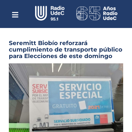
Saltar
al
contenido
Toggle
Escuchar Radio UdeC
Navigation
en vivo
Quiénes Somos
Seremitt Biobío reforzará
cumplimiento de transporte público
Programación
para Elecciones de este domingo
Podcast
Ver
imagen
Noticias
más
grande
Reportajes
Columnas
Música Clásica
Especiales