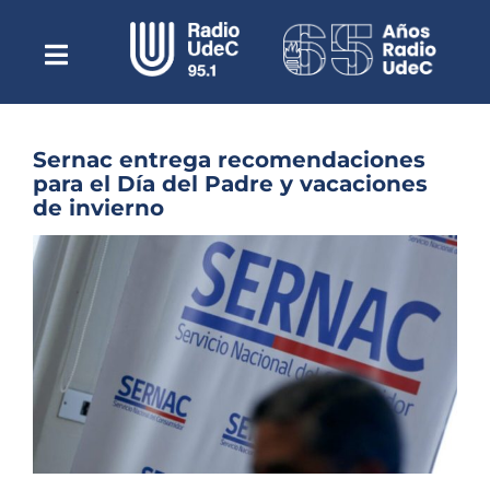
Saltar
al
contenido
Toggle
Escuchar Radio UdeC
Navigation
en vivo
Quiénes Somos
Sernac entrega recomendaciones
para el Día del Padre y vacaciones
Programación
de invierno
Podcast
Ver
imagen
Noticias
más
grande
Reportajes
Columnas
Música Clásica
Especiales