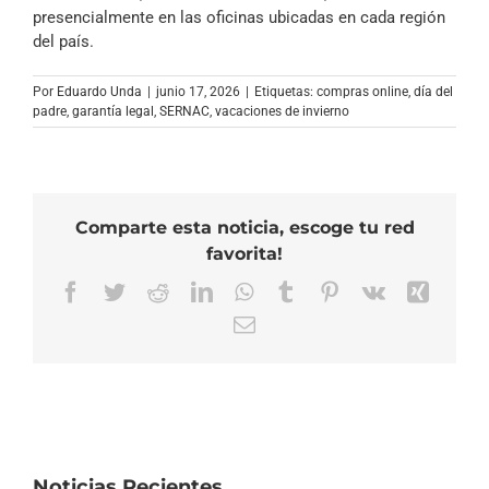
presencialmente en las oficinas ubicadas en cada región
del país.
Por
Eduardo Unda
|
junio 17, 2026
|
Etiquetas:
compras online
,
día del
padre
,
garantía legal
,
SERNAC
,
vacaciones de invierno
Comparte esta noticia, escoge tu red
favorita!
Facebook
Twitter
Reddit
LinkedIn
WhatsApp
Tumblr
Pinterest
Vk
Xing
Correo
electrónico
Noticias Recientes