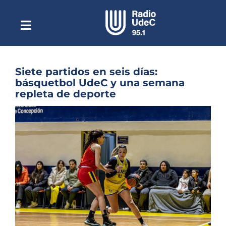
Saltar
al
contenido
Toggle
Escuchar Radio UdeC
Navigation
en vivo
Quiénes Somos
Siete partidos en seis días:
básquetbol UdeC y una semana
Programación
repleta de deporte
Podcast
Ver
imagen
Noticias
más
grande
Reportajes
Columnas
Música Clásica
Especiales