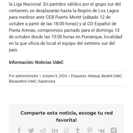
la Liga Nacional. En partidos válidos por el grupo sur del
certamen, se desplazarán hasta la Región de Los Lagos
para medirse ante CEB Puerto Montt (sábado 12 de
octubre a partir de las 18:00 horas) y al CD Español de
Punta Arenas, compromiso pactado para el domingo 13
de octubre desde las 19:00 horas en Purranque, localidad
en la que oficia de local el equipo del extremo sur del
país.
Información: Noticias UdeC
Por
administrador
|
octubre 9, 2024
|
Etiquetas:
Adesup
,
Basket UdeC
,
Básquetbol UdeC
,
Supercopa
Comparte esta noticia, escoge tu red
favorita!
Facebook
Twitter
Reddit
LinkedIn
WhatsApp
Tumblr
Pinterest
Vk
Xing