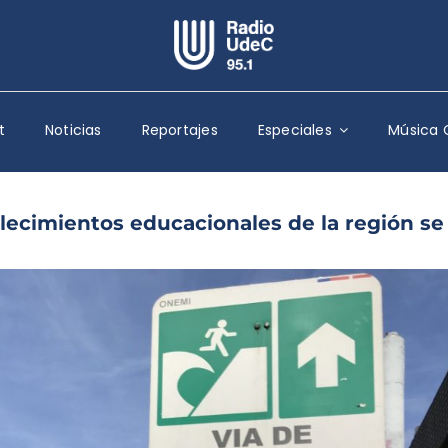
Escuchar Radio UdeC
en vivo
t
Noticias
Reportajes
Especiales
Música 
Quiénes Somos
Programación
Podcast
lecimientos educacionales de la región se
Noticias
Reportajes
Columnas
Música Clásica
Especiales