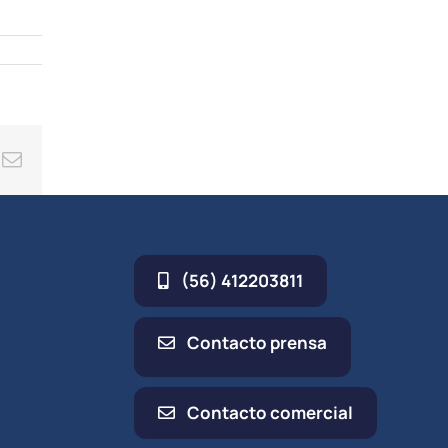
cha
iba/abajo
a
entar
minuir
ing
Correo
umen.
electrónico
(56) 412203811
Contacto prensa
Contacto comercial