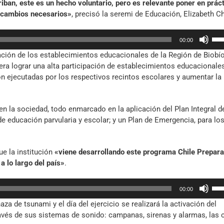
ban, este es un hecho voluntario, pero es relevante poner en práct
o
s cambios necesarios»
, precisó la seremi de Educación, Elizabeth C
dis
el
Util
vol
00:00
las
ación de los establecimientos educacionales de la Región de Biobío
tec
ra lograr una alta participación de establecimientos educacionales
de
n ejecutadas por los respectivos recintos escolares y aumentar la
fle
arr
par
en la sociedad, todo enmarcado en la aplicación del Plan Integral d
aum
e educación parvularia y escolar; y un Plan de Emergencia, para lo
o
dis
el
ue la institución
«viene desarrollando este programa Chile Prepara
vol
lo largo del país»
.
Util
00:00
las
a de tsunami y el día del ejercicio se realizará la activación del
tec
avés de sus sistemas de sonido: campanas, sirenas y alarmas, las 
de