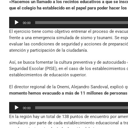
«Hacemos un llamado a los recintos educativos a que se inscri
que el colegio ha establecido en el papel para poder hacer lo
Reproductor
00:00
de
El ejercicio tiene como objetivo entrenar el proceso de evacu
audio
frente a una emergencia simulada de sismo y tsunami. Se espe
evaluar las condiciones de seguridad y acciones de preparació
atención y participación de la ciudadanía.
Así, se busca fomentar la cultura preventiva y de autocuidado 
Seguridad Escolar (PISE), en el caso de los establecimientos d
establecimientos de educación superior.
El director regional de la Onemi, Alejandro Sandoval, explicó q
momento hemos evacuado a más de 11 millones de personas a 
Reproductor
00:00
de
En la región hay un total de 138 puntos de encuentro por amenaz
audio
simulacro por parte de cada establecimiento educacional a tr