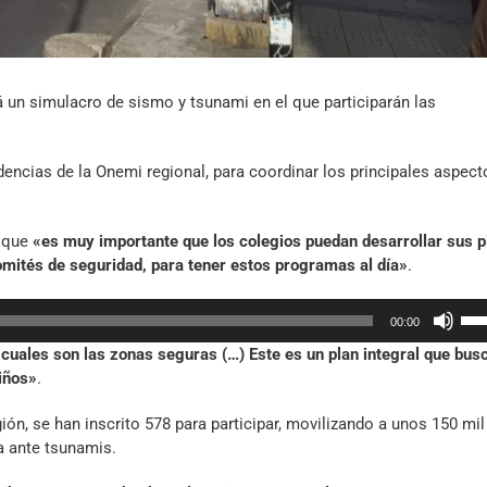
rá un simulacro de sismo y tsunami en el que participarán las
encias de la Onemi regional, para coordinar los principales aspect
ó que
«es muy importante que los colegios puedan desarrollar sus 
omités de seguridad, para tener estos programas al día»
.
Util
00:00
las
uales son las zonas seguras (…) Este es un plan integral que bus
tec
iños»
.
de
fle
ón, se han inscrito 578 para participar, movilizando a unos 150 mil
arr
a ante tsunamis.
par
aum