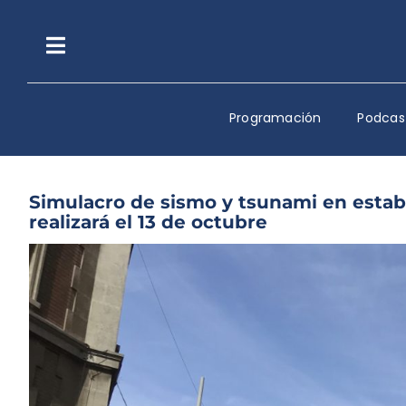
Saltar
al
contenido
Toggle
Navigation
Programación
Podcas
Simulacro de sismo y tsunami en estab
realizará el 13 de octubre
Ver
imagen
más
grande