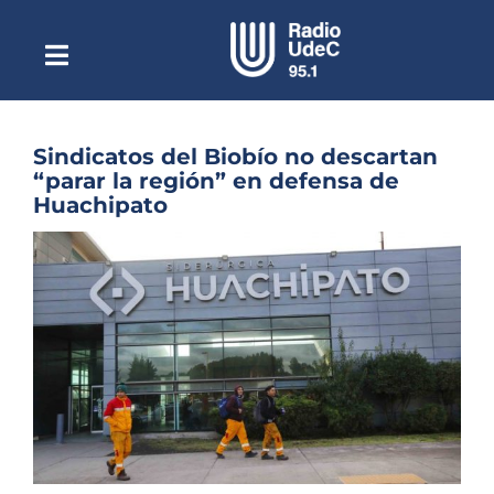
Saltar
al
contenido
Toggle
Escuchar Radio UdeC
Navigation
en vivo
Quiénes Somos
Sindicatos del Biobío no descartan
“parar la región” en defensa de
Programación
Huachipato
Podcast
Ver
imagen
Noticias
más
grande
Reportajes
Columnas
Música Clásica
Especiales