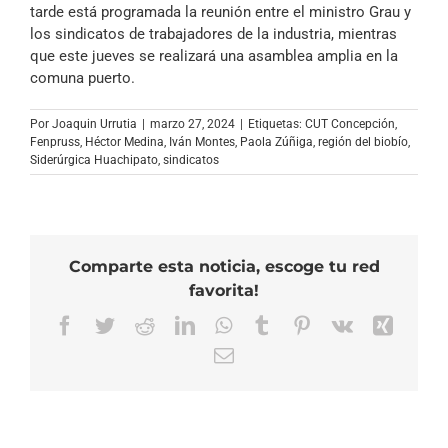
tarde está programada la reunión entre el ministro Grau y
los sindicatos de trabajadores de la industria, mientras
que este jueves se realizará una asamblea amplia en la
comuna puerto.
Por
Joaquin Urrutia
|
marzo 27, 2024
|
Etiquetas:
CUT Concepción
,
Fenpruss
,
Héctor Medina
,
Iván Montes
,
Paola Zúñiga
,
región del biobío
,
Siderúrgica Huachipato
,
sindicatos
Comparte esta noticia, escoge tu red
favorita!
Facebook
Twitter
Reddit
LinkedIn
WhatsApp
Tumblr
Pinterest
Vk
Xing
Correo
electrónico