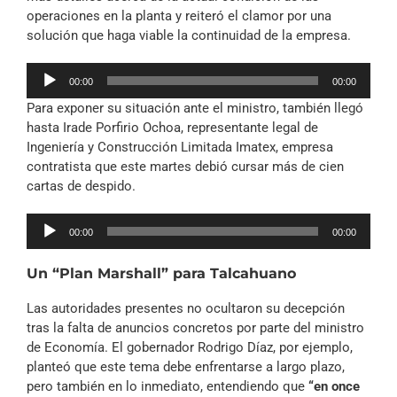
operaciones en la planta y reiteró el clamor por una
solución que haga viable la continuidad de la empresa.
Reproductor
00:00
00:00
de
Para exponer su situación ante el ministro, también llegó
audio
hasta Irade Porfirio Ochoa, representante legal de
Ingeniería y Construcción Limitada Imatex, empresa
contratista que este martes debió cursar más de cien
cartas de despido.
Reproductor
00:00
00:00
de
audio
Un “Plan Marshall” para Talcahuano
Las autoridades presentes no ocultaron su decepción
tras la falta de anuncios concretos por parte del ministro
de Economía. El gobernador Rodrigo Díaz, por ejemplo,
planteó que este tema debe enfrentarse a largo plazo,
pero también en lo inmediato, entendiendo que
“en once