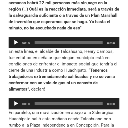
semanas habrá 22 mil personas más sin
pega
en la
región (…) Cuál es la reacción inmediata, será a través de
la salvaguardia suficiente o a través de un Plan Marshall
de inversión que esperamos que se haga. Yo hasta el
minuto, no he escuchado nada de eso”
.
Reproductor
00:00
00:00
de
En esta línea, el alcalde de Talcahuano, Henry Campos,
audio
fue enfático en señalar que ningún municipio está en
condiciones de enfrentar el impacto social que tendría el
cierre de una industria como Huachipato.
“Tenemos
trabajadores extremadamente calificados y no se van a
conformar con un vale de gas ni un canasto de
alimentos”
, declaró.
Reproductor
00:00
00:00
de
En paralelo, una movilización en apoyo a la Siderúrgica
audio
Huachipato salió esta mañana desde Talcahuano con
rumbo a la Plaza Independencia en Concepción. Para la