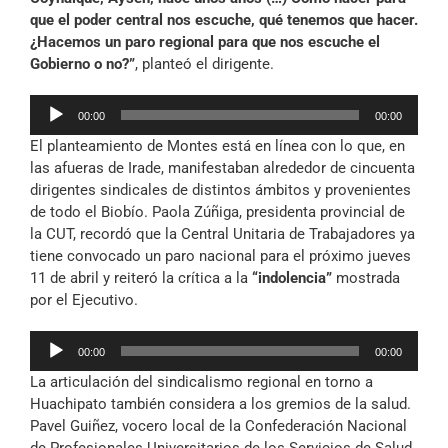
que el poder central nos escuche, qué tenemos que hacer.
¿Hacemos un paro regional para que nos escuche el
Gobierno o no?”
, planteó el dirigente.
Reproductor
00:00
00:00
de
El planteamiento de Montes está en línea con lo que, en
audio
las afueras de Irade, manifestaban alrededor de cincuenta
dirigentes sindicales de distintos ámbitos y provenientes
de todo el Biobío. Paola Zúñiga, presidenta provincial de
la CUT, recordó que la Central Unitaria de Trabajadores ya
tiene convocado un paro nacional para el próximo jueves
11 de abril y reiteró la crítica a la
“indolencia”
mostrada
por el Ejecutivo.
Reproductor
00:00
00:00
de
La articulación del sindicalismo regional en torno a
audio
Huachipato también considera a los gremios de la salud.
Pavel Guiñez, vocero local de la Confederación Nacional
de Profesionales Universitarios de los Servicios de Salud,