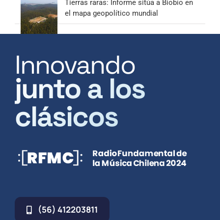
Tierras raras: Informe sitúa a Biobío en
el mapa geopolítico mundial
Innovando
junto a los
clásicos
(56) 412203811