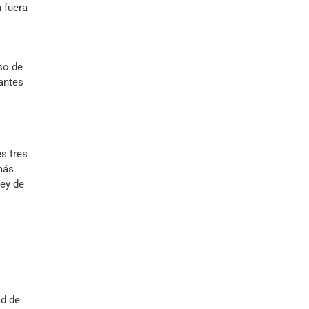
 fuera
so de
antes
s tres
más
ley de
ad de