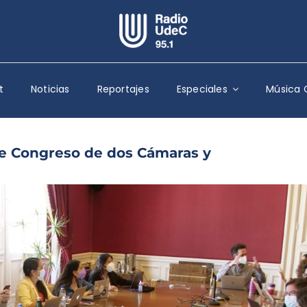
Escuchar Radio UdeC
en vivo
t
Noticias
Reportajes
Especiales
Música 
Quiénes Somos
Programación
Podcast
ne Congreso de dos Cámaras y
Noticias
Reportajes
Columnas
Música Clásica
Especiales