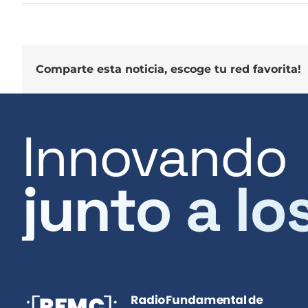
Comparte esta noticia, escoge tu red favorita!
Innovando
junto a lo