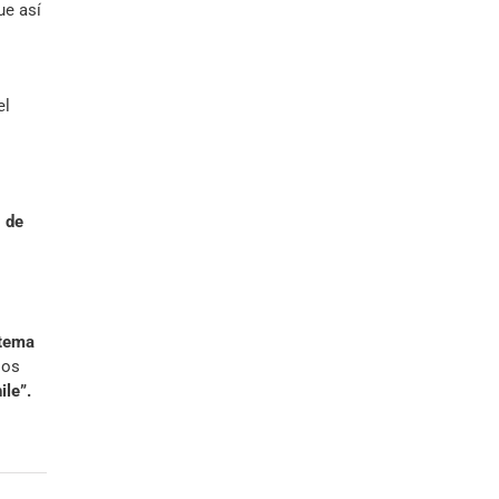
ue así
el
, de
stema
los
ile”.