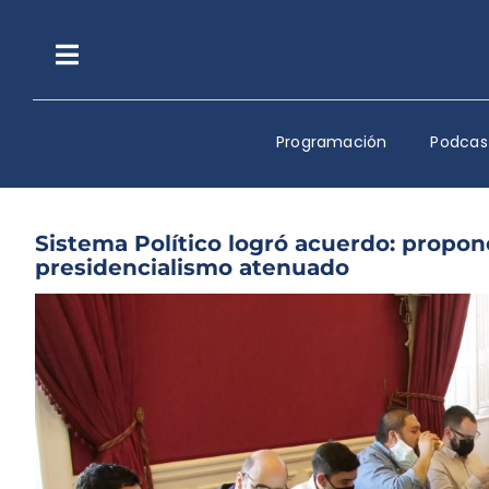
Saltar
al
contenido
Toggle
Navigation
Programación
Podcas
Sistema Político logró acuerdo: propo
presidencialismo atenuado
Ver
imagen
más
grande