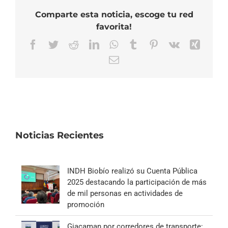
Comparte esta noticia, escoge tu red
favorita!
Facebook
Twitter
Reddit
LinkedIn
WhatsApp
Tumblr
Pinterest
Vk
Xing
Correo
electrónico
Noticias Recientes
INDH Biobío realizó su Cuenta Pública
2025 destacando la participación de más
de mil personas en actividades de
promoción
Giacaman por corredores de transporte: