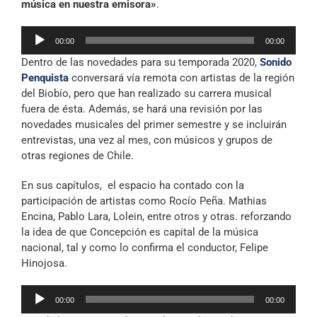
música en nuestra emisora»
.
Reproductor
00:00
00:00
de
Dentro de las novedades para su temporada 2020,
Sonido
audio
Penquista
conversará vía remota con artistas de la región
del Biobío, pero que han realizado su carrera musical
fuera de ésta. Además, se hará una revisión por las
novedades musicales del primer semestre y se incluirán
entrevistas, una vez al mes, con músicos y grupos de
otras regiones de Chile.
En sus capítulos, el espacio ha contado con la
participación de artistas como Rocío Peña. Mathias
Encina, Pablo Lara, Lolein, entre otros y otras. reforzando
la idea de que Concepción es capital de la música
nacional, tal y como lo confirma el conductor, Felipe
Hinojosa.
Reproductor
00:00
00:00
de