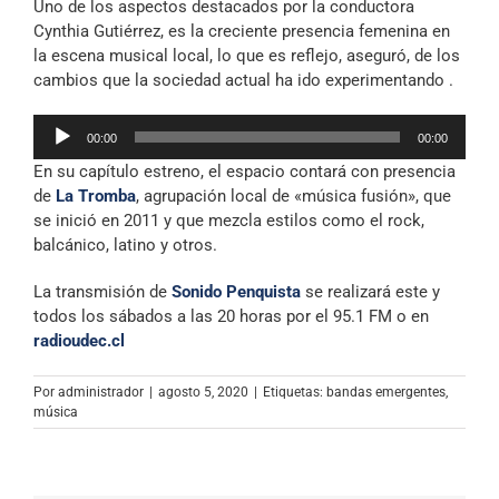
Uno de los aspectos destacados por la conductora
audio
Cynthia Gutiérrez, es la creciente presencia femenina en
la escena musical local, lo que es reflejo, aseguró, de los
cambios que la sociedad actual ha ido experimentando .
Reproductor
00:00
00:00
de
En su capítulo estreno, el espacio contará con presencia
audio
de
La Tromba
, agrupación local de «música fusión», que
se inició en 2011 y que mezcla estilos como el rock,
balcánico, latino y otros.
La transmisión de
Sonido Penquista
se realizará este y
todos los sábados a las 20 horas por el 95.1 FM o en
radioudec.cl
Por
administrador
|
agosto 5, 2020
|
Etiquetas:
bandas emergentes
,
música