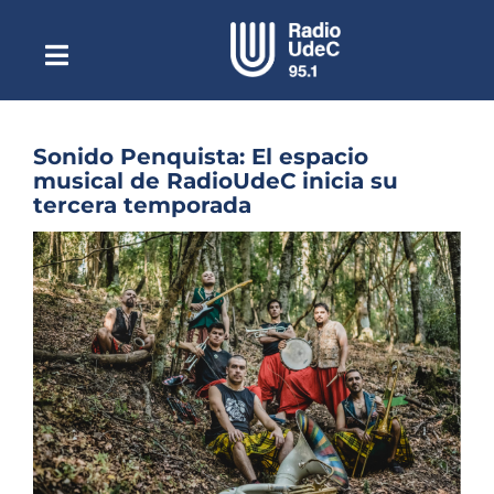
Saltar
al
contenido
Toggle
Escuchar Radio UdeC
Navigation
en vivo
Quiénes Somos
Sonido Penquista: El espacio
musical de RadioUdeC inicia su
Programación
tercera temporada
Podcast
Ver
imagen
Noticias
más
grande
Reportajes
Columnas
Música Clásica
Especiales