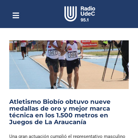
Saltar
al
contenido
Toggle
Escuchar Radio UdeC
Navigation
en vivo
Quiénes Somos
Programación
Podcast
Noticias
Reportajes
Atletismo Biobío obtuvo nueve
Columnas
medallas de oro y mejor marca
técnica en los 1.500 metros en
Música Clásica
Juegos de La Araucanía
Especiales
Una gran actuación cumplió el representativo masculino