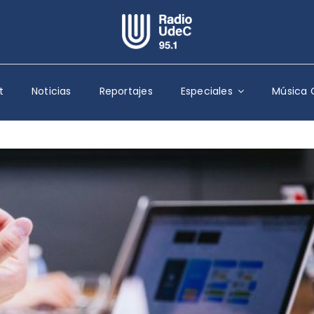
Escuchar Radio UdeC
en vivo
t
Noticias
Reportajes
Especiales
Música 
Quiénes Somos
Programación
Podcast
Noticias
Reportajes
Columnas
Música Clásica
Especiales