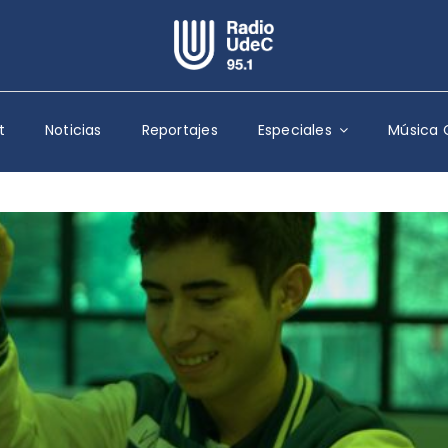
Escuchar Radio UdeC
en vivo
t
Noticias
Reportajes
Especiales
Música 
Quiénes Somos
Programación
Podcast
Noticias
Reportajes
Columnas
Música Clásica
Especiales