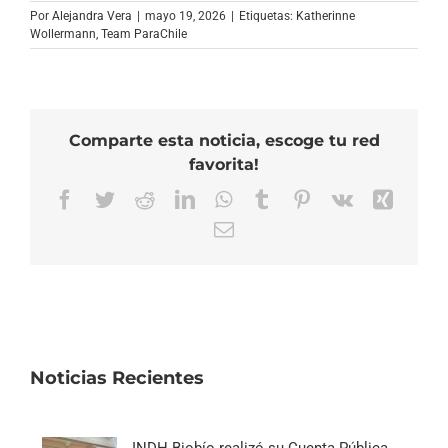
Por
Alejandra Vera
|
mayo 19, 2026
|
Etiquetas:
Katherinne
Wollermann
,
Team ParaChile
Comparte esta noticia, escoge tu red
favorita!
Facebook
Twitter
Reddit
LinkedIn
WhatsApp
Tumblr
Pinterest
Vk
Xing
Correo
electrónico
Noticias Recientes
INDH Biobío realizó su Cuenta Pública