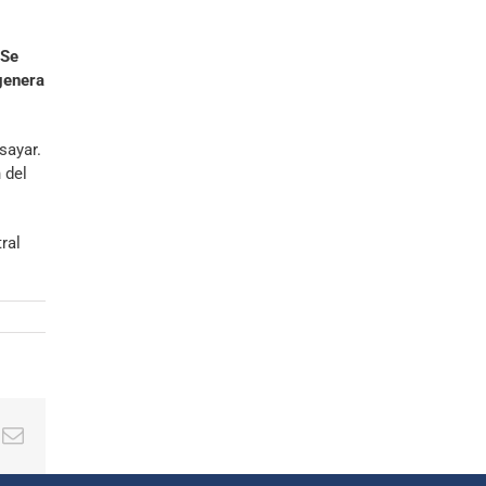
 Se
genera
sayar.
 del
ral
ing
Correo
electrónico