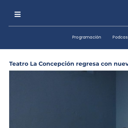
Saltar
al
contenido
Toggle
Navigation
Programación
Podcas
Teatro La Concepción regresa con nueva
Ver
imagen
más
grande