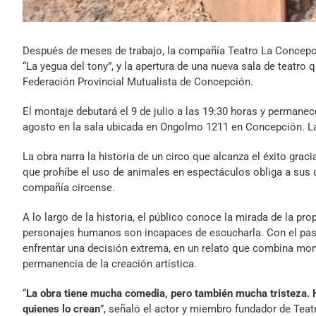
Después de meses de trabajo, la compañía Teatro La Concepció
“La yegua del tony”, y la apertura de una nueva sala de teatr
Federación Provincial Mutualista de Concepción.
El montaje debutará el 9 de julio a las 19:30 horas y permanece
agosto en la sala ubicada en Ongolmo 1211 en Concepción. La
La obra narra la historia de un circo que alcanza el éxito grac
que prohíbe el uso de animales en espectáculos obliga a sus
compañía circense.
A lo largo de la historia, el público conoce la mirada de la p
personajes humanos son incapaces de escucharla. Con el paso 
enfrentar una decisión extrema, en un relato que combina mome
permanencia de la creación artística.
“
La obra tiene mucha comedia, pero también mucha tristeza. 
quienes lo crean
”, señaló el actor y miembro fundador de Teat