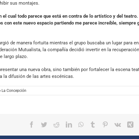
hibir sus montajes.
l cual todo parece que está en contra de lo artístico y del teatro.
os con este nuevo espacio partiendo me parece increíble, siempre 
urgió de manera fortuita mientras el grupo buscaba un lugar para en
deración Mutualista, la compañía decidió invertir en la recuperación
e largo plazo.
esentar una nueva obra, sino también por fortalecer la escena teat
 la difusión de las artes escénicas.
o La Concepción
Facebook
Twitter
Reddit
LinkedIn
WhatsApp
Tumblr
Pinterest
Vk
X