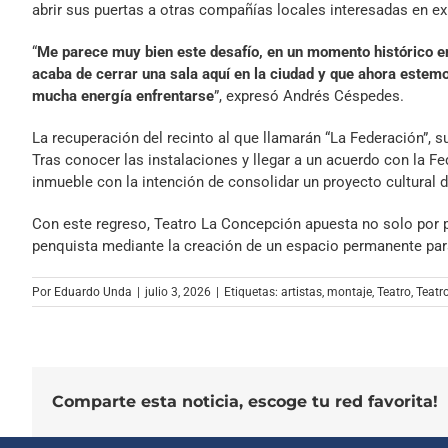
abrir sus puertas a otras compañías locales interesadas en ex
“
Me parece muy bien este desafío, en un momento histórico en e
acaba de cerrar una sala aquí en la ciudad y que ahora estem
mucha energía enfrentarse
”, expresó Andrés Céspedes.
La recuperación del recinto al que llamarán “La Federación”, s
Tras conocer las instalaciones y llegar a un acuerdo con la Fe
inmueble con la intención de consolidar un proyecto cultural d
Con este regreso, Teatro La Concepción apuesta no solo por pr
penquista mediante la creación de un espacio permanente para
Por
Eduardo Unda
|
julio 3, 2026
|
Etiquetas:
artistas
,
montaje
,
Teatro
,
Teatr
Comparte esta noticia, escoge tu red favorita!