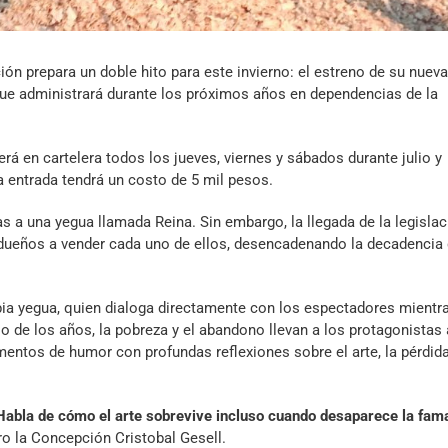
n prepara un doble hito para este invierno: el estreno de su nueva
o que administrará durante los próximos años en dependencias de la
rá en cartelera todos los jueves, viernes y sábados durante julio y
 entrada tendrá un costo de 5 mil pesos.
ias a una yegua llamada Reina. Sin embargo, la llegada de la legisla
 dueños a vender cada uno de ellos, desencadenando la decadencia 
ropia yegua, quien dialoga directamente con los espectadores mientr
de los años, la pobreza y el abandono llevan a los protagonistas 
ntos de humor con profundas reflexiones sobre el arte, la pérdida
Habla de cómo el arte sobrevive incluso cuando desaparece la fam
ro la Concepción Cristobal Gesell.