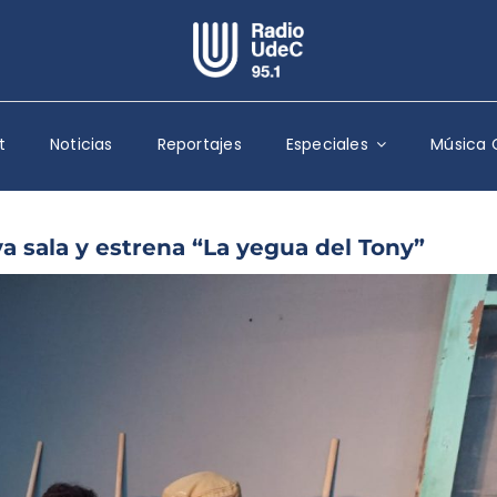
Escuchar Radio UdeC
en vivo
t
Noticias
Reportajes
Especiales
Música 
Quiénes Somos
Programación
Podcast
 sala y estrena “La yegua del Tony”
Noticias
Reportajes
Columnas
Música Clásica
Especiales