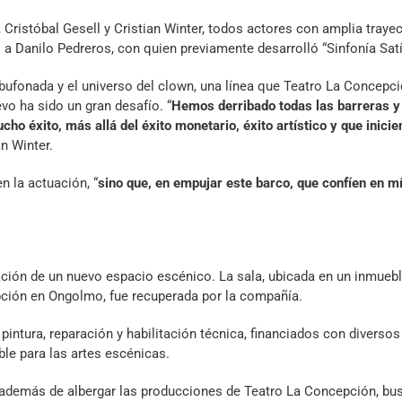
Cristóbal Gesell y Cristian Winter, todos actores con amplia trayec
o a Danilo Pedreros, con quien previamente desarrolló “Sinfonía Satí
 bufonada y el universo del clown, una línea que Teatro La Concepc
vo ha sido un gran desafío. “
Hemos derribado todas las barreras y
o éxito, más allá del éxito monetario, éxito artístico y que inici
an Winter.
n la actuación, “
sino que, en empujar este barco, que confíen en m
ación de un nuevo espacio escénico. La sala, ubicada en un inmueb
pción en Ongolmo, fue recuperada por la compañía.
pintura, reparación y habilitación técnica, financiados con diversos
able para las artes escénicas.
, además de albergar las producciones de Teatro La Concepción, bu