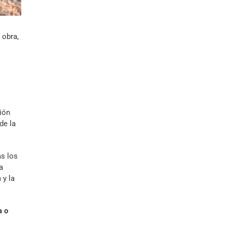
 obra,
ción
de la
as los
a
 y la
a o