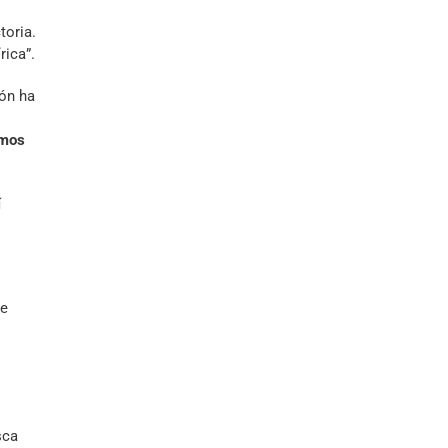
toria.
rica”.
ión ha
emos
í
le
sca