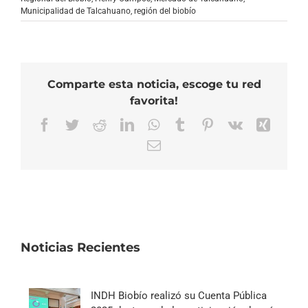
Municipalidad de Talcahuano
,
región del biobío
Comparte esta noticia, escoge tu red
favorita!
Facebook
Twitter
Reddit
LinkedIn
WhatsApp
Tumblr
Pinterest
Vk
Xing
Correo
electrónico
Noticias Recientes
INDH Biobío realizó su Cuenta Pública