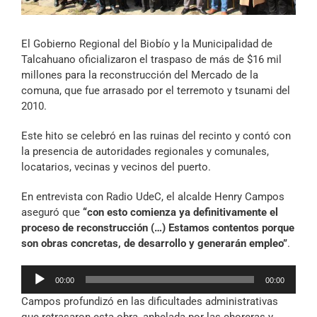
Archivo Sonoro
El Gobierno Regional del Biobío y la Municipalidad de
Talcahuano oficializaron el traspaso de más de $16 mil
millones para la reconstrucción del Mercado de la
comuna, que fue arrasado por el terremoto y tsunami del
2010.
Este hito se celebró en las ruinas del recinto y contó con
la presencia de autoridades regionales y comunales,
locatarios, vecinas y vecinos del puerto.
En entrevista con Radio UdeC, el alcalde Henry Campos
aseguró que
“con esto comienza ya definitivamente el
proceso de reconstrucción (…) Estamos contentos porque
son obras concretas, de desarrollo y generarán empleo”
.
Reproductor
00:00
00:00
de
Campos profundizó en las dificultades administrativas
audio