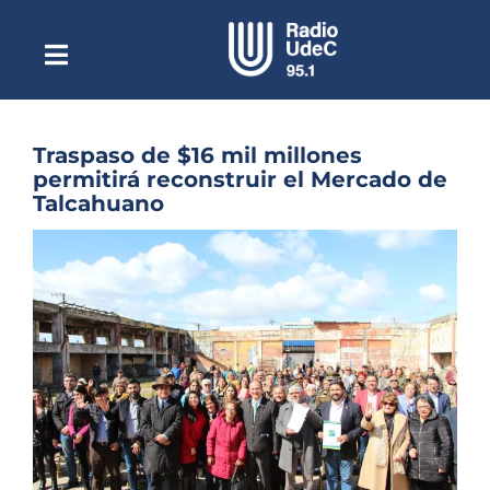
Saltar
al
contenido
Toggle
Escuchar Radio UdeC
Navigation
en vivo
Quiénes Somos
Traspaso de $16 mil millones
permitirá reconstruir el Mercado de
Programación
Talcahuano
Podcast
Ver
imagen
Noticias
más
grande
Reportajes
Columnas
Música Clásica
Especiales