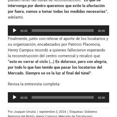
pueden tener las obras de reconstrucción.
“Lo que se
intervenga por dentro queremos que evite la afectación
por fuera, vamos a tomar todas las medidas necesarias”
,
adelantó.
Reproductor
00:00
00:00
de
Finalmente, junto con relevar el aporte de los locatarios y
audio
su organización, encabezados por Patricio Placencia,
Henry Campos recordó a quienes fallecieron esperando
la reconstrucción del centro comercial y recalcó que
“esto es cerrar el ciclo (…) Es doloroso, pero con alegría,
por todo lo que han tenido que pasar los locatarios del
Mercado. Siempre se ve la luz al final del túnel”
.
Revisa la entrevista completa:
Reproductor
00:00
00:00
de
audio
Por
Joaquin Urrutia
|
septiembre 3, 2024
|
Etiquetas:
Gobierno
Regional del Biobío
,
Henry Campos
,
Mercado de Talcahuano
,