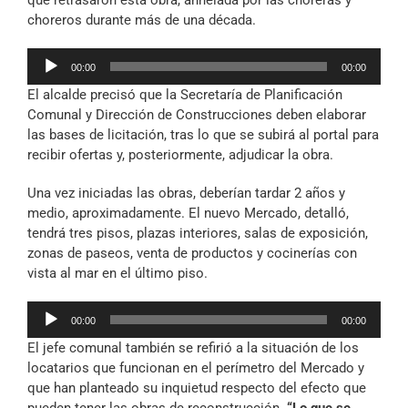
que retrasaron esta obra, anhelada por las choreras y
choreros durante más de una década.
Reproductor
00:00
00:00
de
El alcalde precisó que la Secretaría de Planificación
audio
Comunal y Dirección de Construcciones deben elaborar
las bases de licitación, tras lo que se subirá al portal para
recibir ofertas y, posteriormente, adjudicar la obra.
Una vez iniciadas las obras, deberían tardar 2 años y
medio, aproximadamente. El nuevo Mercado, detalló,
tendrá tres pisos, plazas interiores, salas de exposición,
zonas de paseos, venta de productos y cocinerías con
vista al mar en el último piso.
Reproductor
00:00
00:00
de
El jefe comunal también se refirió a la situación de los
audio
locatarios que funcionan en el perímetro del Mercado y
que han planteado su inquietud respecto del efecto que