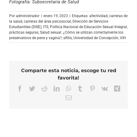
Fotografía: Subsecretaría de Salud
Por
administrador
|
enero 19, 2023
|
Etiquetas:
afectividad
,
carreras de
la salud
,
carreras del área psicosocial
,
Dirección de Servicios
Estudiantiles (DISE)
,
ITS
,
Política Nacional de Educación Sexual Integral
,
prácticas seguras
,
Salud sexual: ¿Cómo se utilizan correctamente los
preservativos de pene y vagina?
,
sífilis
,
Universidad de Concepción
,
VIH
Comparte esta noticia, escoge tu red
favorita!
Facebook
Twitter
Reddit
LinkedIn
WhatsApp
Tumblr
Pinterest
Vk
Xing
Correo
electrónico