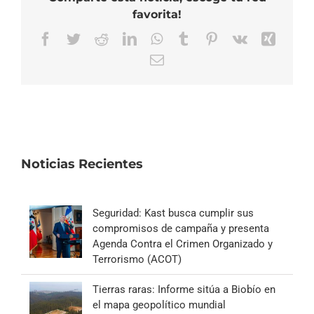
favorita!
Facebook
Twitter
Reddit
LinkedIn
WhatsApp
Tumblr
Pinterest
Vk
Xing
Correo
electrónico
Noticias Recientes
Seguridad: Kast busca cumplir sus
compromisos de campaña y presenta
Agenda Contra el Crimen Organizado y
Terrorismo (ACOT)
Tierras raras: Informe sitúa a Biobío en
el mapa geopolítico mundial