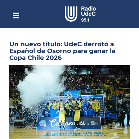
Saltar
al
contenido
Toggle
Escuchar Radio UdeC
Navigation
en vivo
Quiénes Somos
Un nuevo título: UdeC derrotó a
Español de Osorno para ganar la
Programación
Copa Chile 2026
Podcast
Ver
imagen
Noticias
más
grande
Reportajes
Columnas
Música Clásica
Especiales