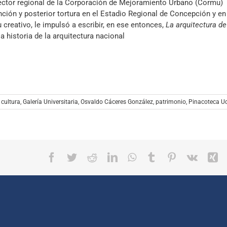
ector regional de la Corporación de Mejoramiento Urbano (Cormu)
tec
nción y posterior tortura en el Estadio Regional de Concepción y en
de
 creativo, le impulsó a escribir, en ese entonces,
La arquitectura de
fle
a historia de la arquitectura nacional
arr
par
aum
o
dis
el
,
cultura
,
Galería Universitaria
,
Osvaldo Cáceres González
,
patrimonio
,
Pinacoteca U
vol
Facebook
Twitter
Reddit
LinkedIn
WhatsApp
Tumblr
Pinterest
Vk
X