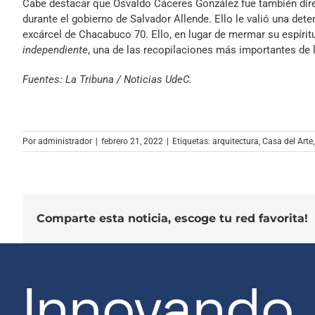
Cabe destacar que Osvaldo Cáceres González fue también dir
audio
durante el gobierno de Salvador Allende. Ello le valió una dete
excárcel de Chacabuco 70. Ello, en lugar de mermar su espíritu
independiente
, una de las recopilaciones más importantes de l
Fuentes: La Tribuna / Noticias UdeC.
Por
administrador
|
febrero 21, 2022
|
Etiquetas:
arquitectura
,
Casa del Arte
Comparte esta noticia, escoge tu red favorita!
Innovando