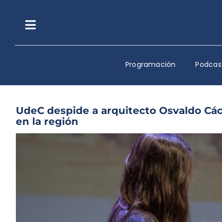
Saltar
al
contenido
Toggle
Navigation
Programación
Podcas
UdeC despide a arquitecto Osvaldo Cá
en la región
Ver
imagen
más
grande