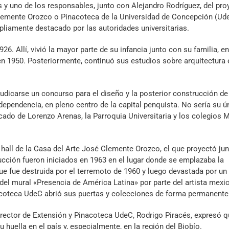
 y uno de los responsables, junto con Alejandro Rodríguez, del pro
Clemente Orozco o Pinacoteca de la Universidad de Concepción (Ud
mpliamente destacado por las autoridades universitarias.
. Allí, vivió la mayor parte de su infancia junto con su familia, en
 en 1950. Posteriormente, continuó sus estudios sobre arquitectura 
udicarse un concurso para el diseño y la posterior construcción de
ndependencia, en pleno centro de la capital penquista. No sería su ú
cado de Lorenzo Arenas, la Parroquia Universitaria y los colegios 
hall de la Casa del Arte José Clemente Orozco, el que proyectó ju
ucción fueron iniciados en 1963 en el lugar donde se emplazaba la
que fue destruida por el terremoto de 1960 y luego devastada por un
 del mural «Presencia de América Latina» por parte del artista mexi
coteca UdeC abrió sus puertas y colecciones de forma permanente
irector de Extensión y Pinacoteca UdeC, Rodrigo Piracés, expresó q
 huella en el país y, especialmente, en la región del Biobío.