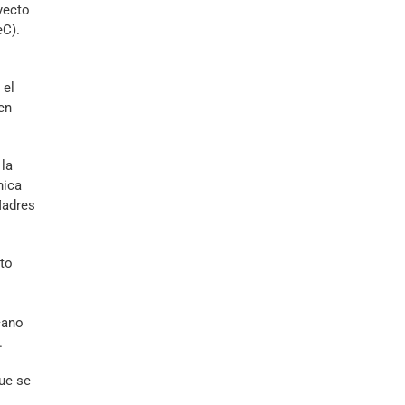
yecto
eC).
 el
en
 la
nica
Madres
nto
cano
.
ue se