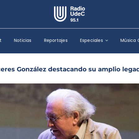
Escuchar Radio UdeC
en vivo
t
Noticias
Reportajes
Especiales
Música 
Quiénes Somos
Programación
Podcast
ceres González destacando su amplio lega
Noticias
Reportajes
Columnas
Música Clásica
Especiales