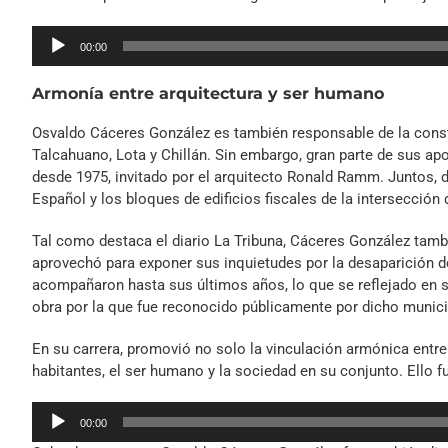
Reproductor
00:00
de
audio
Armonía entre arquitectura y ser humano
Osvaldo Cáceres González es también responsable de la cons
Talcahuano, Lota y Chillán. Sin embargo, gran parte de sus apo
desde 1975, invitado por el arquitecto Ronald Ramm. Juntos, de
Español y los bloques de edificios fiscales de la intersección 
Tal como destaca el diario La Tribuna, Cáceres González tambi
aprovechó para exponer sus inquietudes por la desaparición de
acompañaron hasta sus últimos años, lo que se reflejado en su
obra por la que fue reconocido públicamente por dicho munici
En su carrera, promovió no solo la vinculación armónica entre
habitantes, el ser humano y la sociedad en su conjunto. Ello 
Reproductor
00:00
de