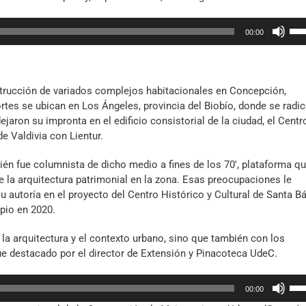
Util
00:00
las
tec
de
fle
trucción de variados complejos habitacionales en Concepción,
arr
rtes se ubican en Los Ángeles, provincia del Biobío, donde se radi
par
jaron su impronta en el edificio consistorial de la ciudad, el Centr
aum
de Valdivia con Lientur.
o
dis
én fue columnista de dicho medio a fines de los 70′, plataforma q
el
 la arquitectura patrimonial en la zona. Esas preocupaciones le
vol
 autoría en el proyecto del Centro Histórico y Cultural de Santa Bá
pio en 2020.
 la arquitectura y el contexto urbano, sino que también con los
fue destacado por el director de Extensión y Pinacoteca UdeC.
Util
00:00
las