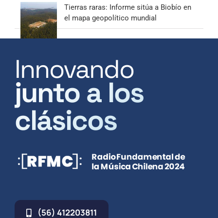
Tierras raras: Informe sitúa a Biobío en
el mapa geopolítico mundial
Innovando
junto a los
clásicos
(56) 412203811