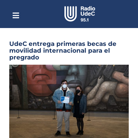
Saltar
al
contenido
Toggle
Escuchar Radio UdeC
Navigation
en vivo
Quiénes Somos
UdeC entrega primeras becas de
movilidad internacional para el
Programación
pregrado
Podcast
Ver
imagen
Noticias
más
grande
Reportajes
Columnas
Música Clásica
Especiales