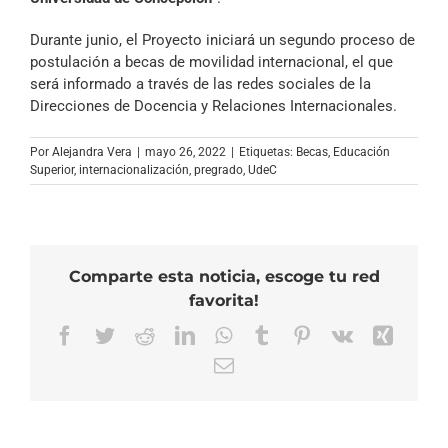
Durante junio, el Proyecto iniciará un segundo proceso de
postulación a becas de movilidad internacional, el que
será informado a través de las redes sociales de la
Direcciones de Docencia y Relaciones Internacionales.
Por
Alejandra Vera
|
mayo 26, 2022
|
Etiquetas:
Becas
,
Educación
Superior
,
internacionalización
,
pregrado
,
UdeC
Comparte esta noticia, escoge tu red
favorita!
Facebook
Twitter
Reddit
LinkedIn
WhatsApp
Tumblr
Pinterest
Vk
Xing
Correo
electrónico