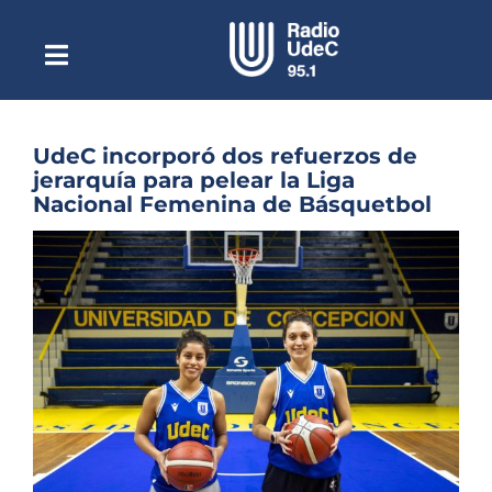
Saltar
al
contenido
Toggle
Escuchar Radio UdeC
Navigation
en vivo
Quiénes Somos
UdeC incorporó dos refuerzos de
jerarquía para pelear la Liga
Programación
Nacional Femenina de Básquetbol
Podcast
Ver
imagen
Noticias
más
grande
Reportajes
Columnas
Música Clásica
Especiales