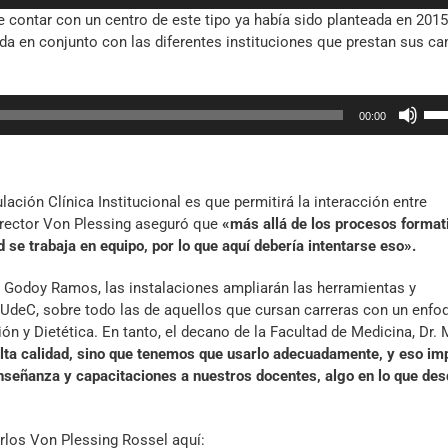
las
e contar con un centro de este tipo ya había sido planteada en 2015
tec
ada en conjunto con las diferentes instituciones que prestan sus c
de
fle
arr
Util
par
00:00
las
aum
tec
o
de
dis
fle
el
ción Clínica Institucional es que permitirá la interacción entre
arr
vol
cerrector Von Plessing aseguró que
«más allá de los procesos format
par
 se trabaja en equipo, por lo que aquí debería intentarse eso».
aum
o
do Godoy Ramos, las instalaciones ampliarán las herramientas y
dis
 UdeC, sobre todo las de aquellos que cursan carreras con un enfo
el
ón y Dietética. En tanto, el decano de la Facultad de Medicina, Dr. 
vol
alta calidad, sino que tenemos que usarlo adecuadamente, y eso im
nseñanza y capacitaciones a nuestros docentes, algo en lo que des
arlos Von Plessing Rossel aquí: