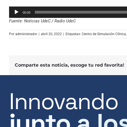
Reproductor
00:00
de
Fuente: Noticias UdeC / Radio UdeC
audio
Por
administrador
|
abril 20, 2022
|
Etiquetas:
Centro de Simulación Clínica
Comparte esta noticia, escoge tu red favorita!
Innovando
junto a lo