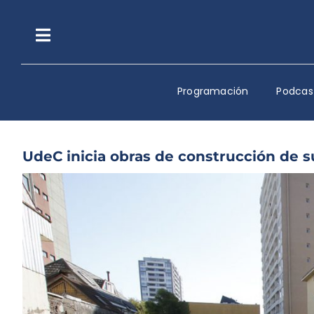
Saltar
al
contenido
Toggle
Navigation
Programación
Podcas
UdeC inicia obras de construcción de su
Ver
imagen
más
grande