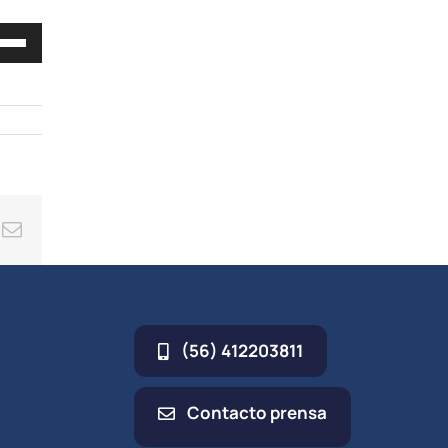
iza
las
cha
iba/abajo
a
entar
ing
Correo
minuir
electrónico
umen.
(56) 412203811
Contacto prensa