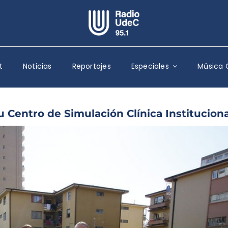
Escuchar Radio UdeC
en vivo
t
Noticias
Reportajes
Especiales
Música 
Quiénes Somos
Programación
Podcast
 Centro de Simulación Clínica Instituciona
Noticias
Reportajes
Columnas
Música Clásica
Especiales