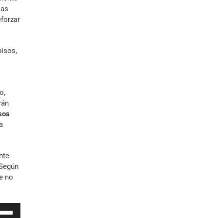
las
eforzar
pisos,
o,
rán
sos
a
nte
 Según
e no
iza