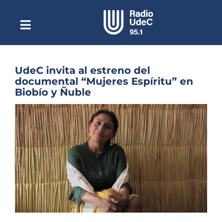
Saltar
al
contenido
Toggle
Escuchar Radio UdeC
Navigation
en vivo
Quiénes Somos
UdeC invita al estreno del
documental “Mujeres Espíritu” en
Programación
Biobío y Ñuble
Podcast
Ver
imagen
Noticias
más
grande
Reportajes
Columnas
Música Clásica
Especiales