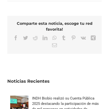
Comparte esta noticia, escoge tu red
favorita!
Facebook
Twitter
Reddit
LinkedIn
WhatsApp
Tumblr
Pinterest
Vk
Xing
Correo
electrónico
Noticias Recientes
INDH Biobío realizó su Cuenta Pública
2025 destacando la participación de más
de mil personas en actividades de