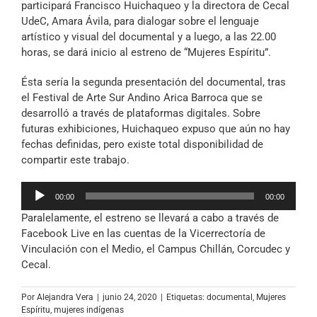
participará Francisco Huichaqueo y la directora de Cecal
UdeC, Amara Ávila, para dialogar sobre el lenguaje
artístico y visual del documental y a luego, a las 22.00
horas, se dará inicio al estreno de “Mujeres Espíritu”.
Ésta sería la segunda presentación del documental, tras
el Festival de Arte Sur Andino Arica Barroca que se
desarrolló a través de plataformas digitales. Sobre
futuras exhibiciones, Huichaqueo expuso que aún no hay
fechas definidas, pero existe total disponibilidad de
compartir este trabajo.
Reproductor
00:00
00:00
de
Paralelamente, el estreno se llevará a cabo a través de
audio
Facebook Live en las cuentas de la Vicerrectoría de
Vinculación con el Medio, el Campus Chillán, Corcudec y
Cecal.
Por
Alejandra Vera
|
junio 24, 2020
|
Etiquetas:
documental
,
Mujeres
Espíritu
,
mujeres indígenas