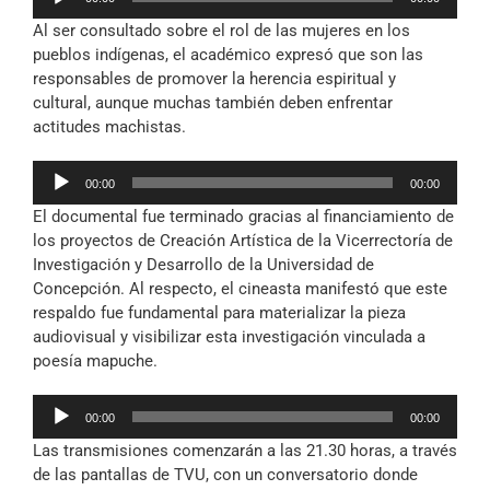
de
Al ser consultado sobre el rol de las mujeres en los
audio
pueblos indígenas, el académico expresó que son las
responsables de promover la herencia espiritual y
cultural, aunque muchas también deben enfrentar
actitudes machistas.
Reproductor
00:00
00:00
de
El documental fue terminado gracias al financiamiento de
audio
los proyectos de Creación Artística de la Vicerrectoría de
Investigación y Desarrollo de la Universidad de
Concepción. Al respecto, el cineasta manifestó que este
respaldo fue fundamental para materializar la pieza
audiovisual y visibilizar esta investigación vinculada a
poesía mapuche.
Reproductor
00:00
00:00
de
Las transmisiones comenzarán a las 21.30 horas, a través
audio
de las pantallas de TVU, con un conversatorio donde