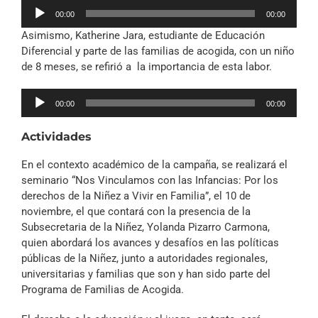
Reproductor
00:00
00:00
de
Asimismo, Katherine Jara, estudiante de Educación
audio
Diferencial y parte de las familias de acogida, con un niño
de 8 meses, se refirió a la importancia de esta labor.
Reproductor
00:00
00:00
de
audio
Actividades
En el contexto académico de la campaña, se realizará el
seminario “Nos Vinculamos con las Infancias: Por los
derechos de la Niñez a Vivir en Familia”, el 10 de
noviembre, el que contará con la presencia de la
Subsecretaria de la Niñez, Yolanda Pizarro Carmona,
quien abordará los avances y desafíos en las políticas
públicas de la Niñez, junto a autoridades regionales,
universitarias y familias que son y han sido parte del
Programa de Familias de Acogida.