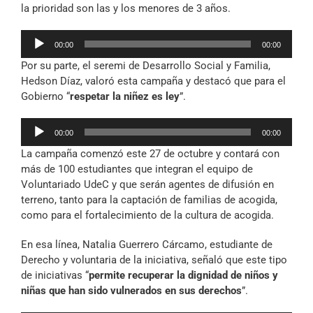
la prioridad son las y los menores de 3 años.
Reproductor
00:00
00:00
de
Por su parte, el seremi de Desarrollo Social y Familia,
audio
Hedson Díaz, valoró esta campaña y destacó que para el
Gobierno “
respetar la niñez es ley
”.
Reproductor
00:00
00:00
de
La campaña comenzó este 27 de octubre y contará con
audio
más de 100 estudiantes que integran el equipo de
Voluntariado UdeC y que serán agentes de difusión en
terreno, tanto para la captación de familias de acogida,
como para el fortalecimiento de la cultura de acogida.
En esa línea, Natalia Guerrero Cárcamo, estudiante de
Derecho y voluntaria de la iniciativa, señaló que este tipo
de iniciativas “
permite recuperar la dignidad de niños y
niñas que han sido vulnerados en sus derechos
”.