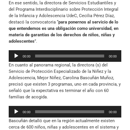
En ese sentido, la directora de Servicios Estudiantiles y
del Programa Interdisciplinario sobre Protección Integral
de la Infancia y Adolescencia UdeC, Cecilia Pérez Díaz,
destacó la convocatoria “
para ponernos al servicio de lo
que entendemos es una obligación como universidad, en
materia de garantías de los derechos de niños, niñas y
adolescentes
”.
Reproductor
00:00
00:00
de
En cuanto al panorama regional, la directora (s) del
audio
Servicio de Protección Especializado de la Niñez y la
Adolescencia, Mejor Niñez, Carolina Bascuñán Muñoz,
precisó que existen 3 programas, uno en cada provincia, y
señaló que la expectativa es terminar el año con 60
familias de acogida.
Reproductor
00:00
00:00
de
Bascuñán detalló que en la región actualmente existen
audio
cerca de 600 niños, niñas y adolescentes en el sistema y