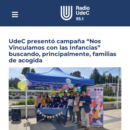
Saltar
al
contenido
Toggle
Escuchar Radio UdeC
Navigation
en vivo
Quiénes Somos
UdeC presentó campaña “Nos
Vinculamos con las Infancias”
Programación
buscando, principalmente, familias
de acogida
Podcast
Ver
Noticias
imagen
más
Reportajes
grande
Columnas
Música Clásica
Especiales