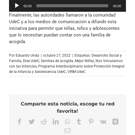
Reproductor
00:00
00:00
de
Finalmente, las autoridades llamaron a la comunidad
audio
UdeC y a los medios de comunicación a difundir esta
iniciativa para permitir que niñas, niños y adolescentes
que lo necesitan puedan contar con una familia de
acogida.
Por
Eduardo Unda
|
octubre 27, 2022
|
Etiquetas:
Desarrollo Social y
Familia
,
Dise UdeC
,
familias de acogida
,
Mejor Niñez
,
Nos Vinculamos
con las Infancias
,
Programa Interdisciplinario sobre Protección Integral
de la Infancia y Adolescencia UdeC
,
VRIM UdeC
Comparte esta noticia, escoge tu red
favorita!
Facebook
Twitter
Reddit
LinkedIn
WhatsApp
Tumblr
Pinterest
Vk
Xing
Correo