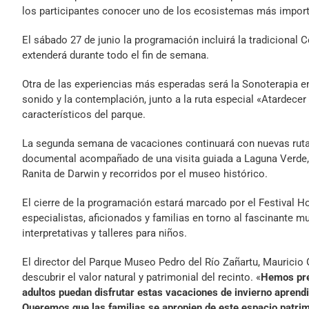
los participantes conocer uno de los ecosistemas más importa
El sábado 27 de junio la programación incluirá la tradiciona
extenderá durante todo el fin de semana.
Otra de las experiencias más esperadas será la Sonoterapia en 
sonido y la contemplación, junto a la ruta especial «Atardece
característicos del parque.
La segunda semana de vacaciones continuará con nuevas rutas
documental acompañado de una visita guiada a Laguna Verde, 
Ranita de Darwin y recorridos por el museo histórico.
El cierre de la programación estará marcado por el Festival Hon
especialistas, aficionados y familias en torno al fascinante mu
interpretativas y talleres para niños.
El director del Parque Museo Pedro del Río Zañartu, Mauricio G
descubrir el valor natural y patrimonial del recinto. «
Hemos pre
adultos puedan disfrutar estas vacaciones de invierno aprend
Queremos que las familias se apropien de este espacio patrim