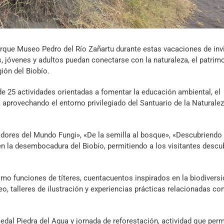
arque Museo Pedro del Río Zañartu durante estas vacaciones de inv
jóvenes y adultos puedan conectarse con la naturaleza, el patrim
ión del Biobío.
s de 25 actividades orientadas a fomentar la educación ambiental, el
, aprovechando el entorno privilegiado del Santuario de la Naturale
ores del Mundo Fungi», «De la semilla al bosque», «Descubriendo 
n la desembocadura del Biobío, permitiendo a los visitantes descub
o funciones de títeres, cuentacuentos inspirados en la biodivers
o, talleres de ilustración y experiencias prácticas relacionadas con
al Piedra del Agua y jornada de reforestación, actividad que permi