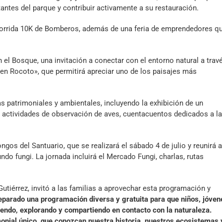
ntes del parque y contribuir activamente a su restauración.
l Corrida 10K de Bomberos, además de una feria de emprendedores q
el Bosque, una invitación a conectar con el entorno natural a trav
r en Rocoto», que permitirá apreciar uno de los paisajes más
 patrimoniales y ambientales, incluyendo la exhibición de un
actividades de observación de aves, cuentacuentos dedicados a la
gos del Santuario, que se realizará el sábado 4 de julio y reunirá a
ndo fungi. La jornada incluirá el Mercado Fungi, charlas, rutas
utiérrez, invitó a las familias a aprovechar esta programación y
parado una programación diversa y gratuita para que niños, jóven
iendo, explorando y compartiendo en contacto con la naturaleza.
onial único, que conozcan nuestra historia, nuestros ecosistemas 