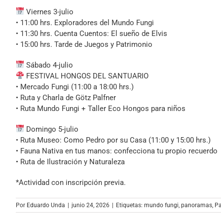
Viernes 3-julio
• 11:00 hrs. Exploradores del Mundo Fungi
• 11:30 hrs. Cuenta Cuentos: El sueño de Elvis
• 15:00 hrs. Tarde de Juegos y Patrimonio
Sábado 4-julio
FESTIVAL HONGOS DEL SANTUARIO
• Mercado Fungi (11:00 a 18:00 hrs.)
• Ruta y Charla de Götz Palfner
• Ruta Mundo Fungi + Taller Eco Hongos para niños
Domingo 5-julio
• Ruta Museo: Como Pedro por su Casa (11:00 y 15:00 hrs.)
• Fauna Nativa en tus manos: confecciona tu propio recuerdo
• Ruta de Ilustración y Naturaleza
*Actividad con inscripción previa.
Por
Eduardo Unda
|
junio 24, 2026
|
Etiquetas:
mundo fungi
,
panoramas
,
Pa