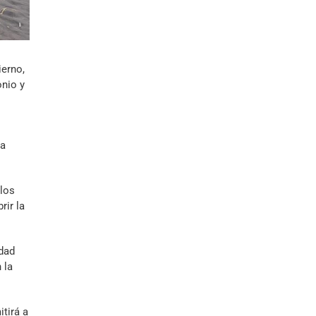
ierno,
onio y
za
los
rir la
idad
 la
tirá a