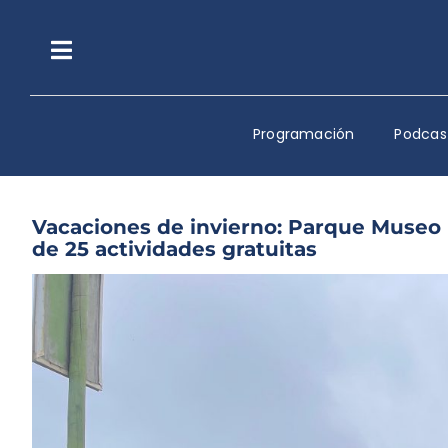
Saltar
al
contenido
Toggle
Navigation
Programación
Podcas
Vacaciones de invierno: Parque Museo P
de 25 actividades gratuitas
Ver
imagen
más
grande