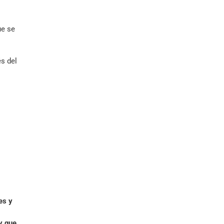
ue se
és del
es y
y que