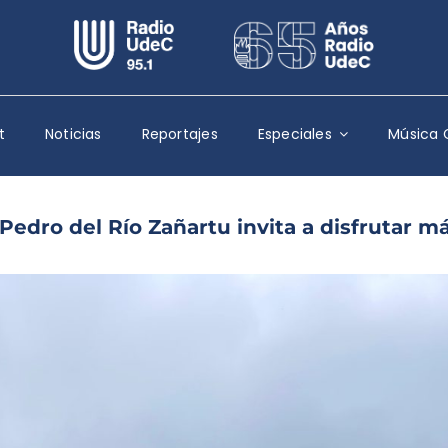
Escuchar Radio UdeC
en vivo
Quiénes Somos
t
Noticias
Reportajes
Especiales
Música 
Programación
Podcast
edro del Río Zañartu invita a disfrutar m
Noticias
Reportajes
Columnas
Música Clásica
Especiales