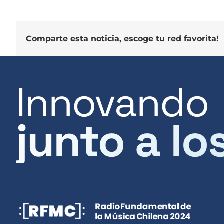
Comparte esta noticia, escoge tu red favorita!
Innovando
junto a lo