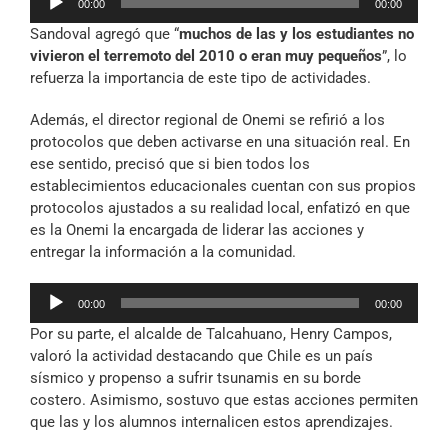
00:00
00:00
de
Sandoval agregó que “
muchos de las y los estudiantes no
audio
vivieron el terremoto del 2010 o eran muy pequeños
”, lo
refuerza la importancia de este tipo de actividades.
Además, el director regional de Onemi se refirió a los
protocolos que deben activarse en una situación real. En
ese sentido, precisó que si bien todos los
establecimientos educacionales cuentan con sus propios
protocolos ajustados a su realidad local, enfatizó en que
es la Onemi la encargada de liderar las acciones y
entregar la información a la comunidad.
Reproductor
00:00
00:00
de
Por su parte, el alcalde de Talcahuano, Henry Campos,
audio
valoró la actividad destacando que Chile es un país
sísmico y propenso a sufrir tsunamis en su borde
costero. Asimismo, sostuvo que estas acciones permiten
que las y los alumnos internalicen estos aprendizajes.