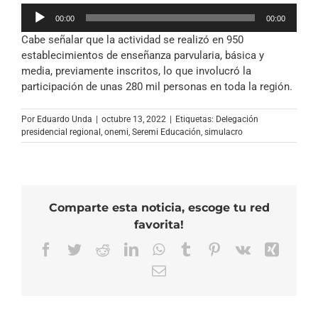
Reproductor
00:00
00:00
de
Cabe señalar que la actividad se realizó en 950
audio
establecimientos de enseñanza parvularia, básica y
media, previamente inscritos, lo que involucró la
participación de unas 280 mil personas en toda la región.
Por
Eduardo Unda
|
octubre 13, 2022
|
Etiquetas:
Delegación
presidencial regional
,
onemi
,
Seremi Educación
,
simulacro
Comparte esta noticia, escoge tu red
favorita!
Facebook
Twitter
Reddit
LinkedIn
WhatsApp
Tumblr
Pinterest
Vk
Xing
Correo
electrónico