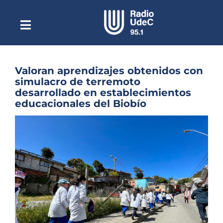
Saltar
al
contenido
Toggle
Escuchar Radio UdeC
Navigation
en vivo
Quiénes Somos
Valoran aprendizajes obtenidos con
simulacro de terremoto
Programación
desarrollado en establecimientos
educacionales del Biobío
Podcast
Ver
Noticias
imagen
más
Reportajes
grande
Columnas
Música Clásica
Especiales