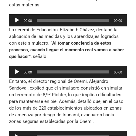
estas materias.
Reproductor
00:00
00:00
de
La seremi de Educación, Elizabeth Chávez, destacó la
audio
aplicación de las medidas y los aprendizajes logrados
con este simulacro. “
Al tomar conciencia de estos
procesos, cuando llegue el momento real vamos a saber
qué hacer
”, señaló.
Reproductor
00:00
00:00
de
En tanto, el director regional de Onemi, Alejandro
audio
Sandoval, explicó que el simulacro consistió en simular
un terremoto de 8,9º Richter, lo que implica dificultades
para mantenerse en pie. Además, detalló que, en el caso
de los más de 220 establecimientos ubicados en zonas
de amenaza por riesgo de tsunami, evacuaron hacia
zonas seguras establecidas por la Onemi.
Reproductor