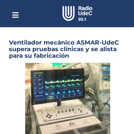
Saltar
al
contenido
Toggle
Escuchar Radio UdeC
Navigation
en vivo
Quiénes Somos
Ventilador mecánico ASMAR-UdeC
supera pruebas clínicas y se alista
Programación
para su fabricación
Podcast
Ver
imagen
Noticias
más
grande
Reportajes
Columnas
Música Clásica
Especiales