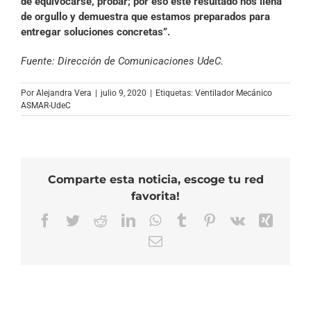
de equivocarse, probar; por eso este resultado nos llena
de orgullo y demuestra que estamos preparados para
entregar soluciones concretas”.
Fuente: Dirección de Comunicaciones UdeC.
Por
Alejandra Vera
|
julio 9, 2020
|
Etiquetas:
Ventilador Mecánico
ASMAR-UdeC
Comparte esta noticia, escoge tu red
favorita!
Facebook
Twitter
Reddit
LinkedIn
WhatsApp
Tumblr
Pinterest
Vk
Xing
Correo
electrónico