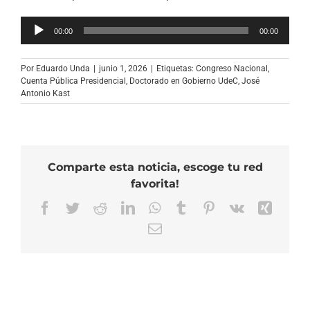
Reproductor
00:00
00:00
de
audio
Por
Eduardo Unda
|
junio 1, 2026
|
Etiquetas:
Congreso Nacional
,
Cuenta Pública Presidencial
,
Doctorado en Gobierno UdeC
,
José
Antonio Kast
Comparte esta noticia, escoge tu red
favorita!
Facebook
Twitter
Reddit
LinkedIn
WhatsApp
Tumblr
Pinterest
Vk
Xing
Correo
electrónico