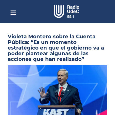
Saltar
al
contenido
Toggle
Escuchar Radio UdeC
Navigation
en vivo
Quiénes Somos
Violeta Montero sobre la Cuenta
Pública: “Es un momento
Programación
estratégico en que el gobierno va a
poder plantear algunas de las
Podcast
acciones que han realizado”
Noticias
Ver
imagen
Reportajes
más
grande
Columnas
Música Clásica
Especiales