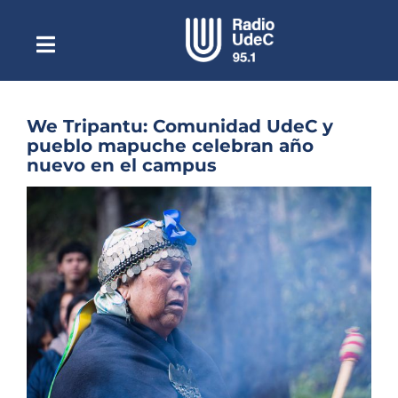
Saltar
al
contenido
Toggle
Escuchar Radio UdeC
Navigation
en vivo
Quiénes Somos
We Tripantu: Comunidad UdeC y
pueblo mapuche celebran año
Programación
nuevo en el campus
Podcast
Ver
imagen
Noticias
más
grande
Reportajes
Columnas
Música Clásica
Especiales