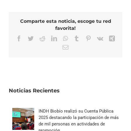
Comparte esta noticia, escoge tu red
favorita!
Facebook
Twitter
Reddit
LinkedIn
WhatsApp
Tumblr
Pinterest
Vk
Xing
Correo
electrónico
Noticias Recientes
INDH Biobío realizó su Cuenta Pública
2025 destacando la participación de más
de mil personas en actividades de
promoción