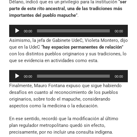
Délano, indicó que es un privilegio para la institución “
ser
parte de este rito ancestral, una de las tradiciones más
importantes del pueblo mapuche
”.
Reproductor
00:00
00:00
de
Asimismo, la jefa de Gabinete UdeC, Violeta Montero, dijo
audio
que en la UdeC “
hay espacios permanentes de relación
”
con los distintos pueblos originarios y sus tradiciones, lo
que se evidencia en actividades como esta.
Reproductor
00:00
00:00
de
Finalmente, Mauro Fontana expuso que sigue habiendo
audio
desafíos en cuanto al reconocimiento de los pueblos
originarios, sobre todo el mapuche, considerando
aspectos como la medicina o la educación.
En ese sentido, recordó que la modificación al último
plan regulador metropolitano quedó sin efecto,
precisamente, por no incluir una consulta indígena.