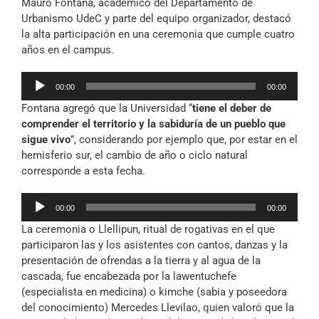
Mauro Fontana, académico del Departamento de
Urbanismo UdeC y parte del equipo organizador, destacó
la alta participación en una ceremonia que cumple cuatro
años en el campus.
Reproductor
00:00
00:00
de
Fontana agregó que la Universidad “
tiene el deber de
audio
comprender el territorio y la sabiduría de un pueblo que
sigue vivo
”, considerando por ejemplo que, por estar en el
hemisferio sur, el cambio de año o ciclo natural
corresponde a esta fecha.
Reproductor
00:00
00:00
de
La ceremonia o Llellipun, ritual de rogativas en el que
audio
participaron las y los asistentes con cantos, danzas y la
presentación de ofrendas a la tierra y al agua de la
cascada, fue encabezada por la lawentuchefe
(especialista en medicina) o kimche (sabia y poseedora
del conocimiento) Mercedes Llevilao, quien valoró que la