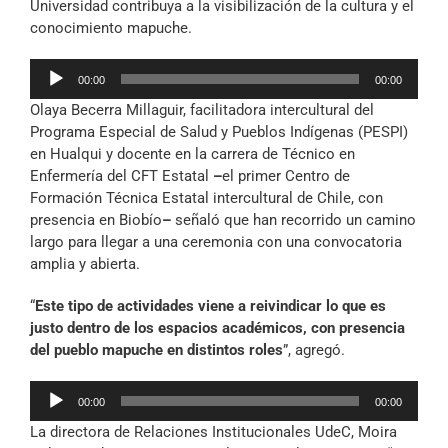
Universidad contribuya a la visibilización de la cultura y el
conocimiento mapuche.
Reproductor
00:00
00:00
de
Olaya Becerra Millaguir, facilitadora intercultural del
audio
Programa Especial de Salud y Pueblos Indígenas (PESPI)
en Hualqui y docente en la carrera de Técnico en
Enfermería del CFT Estatal
–
el primer Centro de
Formación Técnica Estatal intercultural de Chile, con
presencia en Biobío
–
señaló que han recorrido un camino
largo para llegar a una ceremonia con una convocatoria
amplia y abierta.
“
Este tipo de actividades viene a reivindicar lo que es
justo dentro de los espacios académicos, con presencia
del pueblo mapuche en distintos roles
”, agregó.
Reproductor
00:00
00:00
de
La directora de Relaciones Institucionales UdeC, Moira
audio