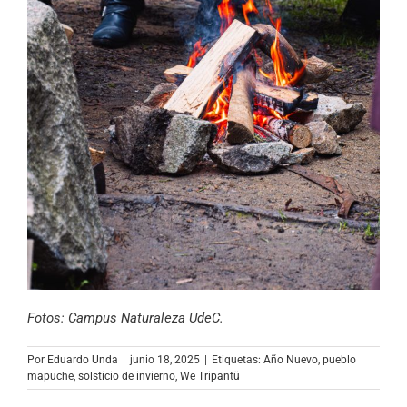
Fotos: Campus Naturaleza UdeC.
Por
Eduardo Unda
|
junio 18, 2025
|
Etiquetas:
Año Nuevo
,
pueblo
mapuche
,
solsticio de invierno
,
We Tripantü