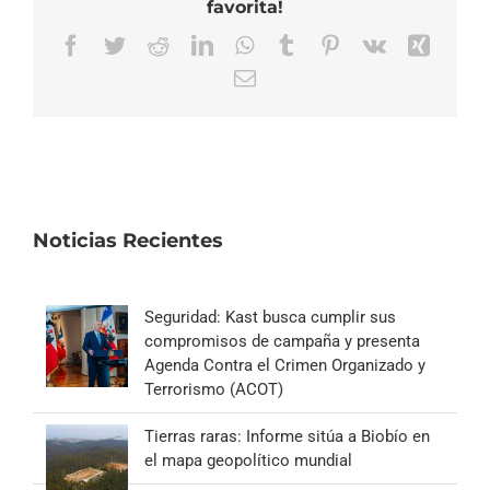
favorita!
Facebook
Twitter
Reddit
LinkedIn
WhatsApp
Tumblr
Pinterest
Vk
Xing
Correo
electrónico
Noticias Recientes
Seguridad: Kast busca cumplir sus
compromisos de campaña y presenta
Agenda Contra el Crimen Organizado y
Terrorismo (ACOT)
Tierras raras: Informe sitúa a Biobío en
el mapa geopolítico mundial