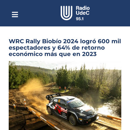
Saltar
al
contenido
Toggle
Escuchar Radio UdeC
Navigation
en vivo
Quiénes Somos
WRC Rally Biobío 2024 logró 600 mil
espectadores y 64% de retorno
Programación
económico más que en 2023
Podcast
Ver
imagen
Noticias
más
grande
Reportajes
Columnas
Música Clásica
Especiales