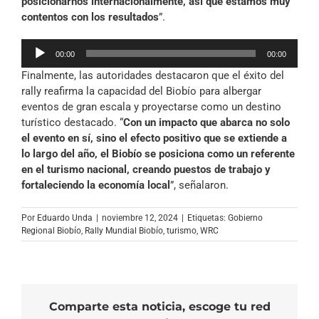
posicionarnos internacionalmente, así que estamos muy
contentos con los resultados
”.
Reproductor
00:00
00:00
de
Finalmente, las autoridades destacaron que el éxito del
audio
rally reafirma la capacidad del Biobío para albergar
eventos de gran escala y proyectarse como un destino
turístico destacado. “
Con un impacto que abarca no solo
el evento en sí, sino el efecto positivo que se extiende a
lo largo del año, el Biobío se posiciona como un referente
en el turismo nacional, creando puestos de trabajo y
fortaleciendo la economía local
”, señalaron.
Por
Eduardo Unda
|
noviembre 12, 2024
|
Etiquetas:
Gobierno
Regional Biobío
,
Rally Mundial Biobío
,
turismo
,
WRC
Comparte esta noticia, escoge tu red