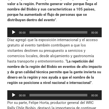
valor a la región. Permite generar valor porque llega el
nombre del Biobío y sus características a 105 países,
porque ha aumentado el flujo de personas que se
distribuyen dentro del evento
”.
Reproductor
00:00
00:00
de
Díaz agregó que la exposición internacional y el acceso
audio
gratuito al evento también contribuyen a que los
visitantes destinen su presupuesto a servicios y
comercios locales, desde alojamiento y gastronomía
hasta transporte y entretenimiento. “
La repetición del
nombre de la región del Biobío en eventos de alto impacto
y de gran calidad técnica permite que la gente invierta su
dinero en la región y nos ayuda a que el nombre de la
región se posicione a nivel nacional e internacional
”.
Reproductor
00:00
00:00
de
Por su parte, Felipe Horta, productor general del WRC
audio
Rally Chile Biobío, destacó la importancia de continuar