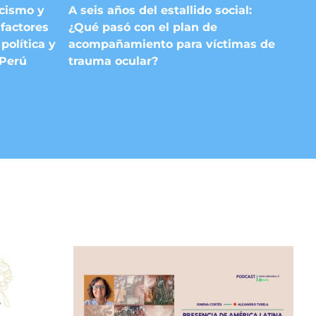
A seis años del estallido social:
acismo y
¿Qué pasó con el plan de
factores
acompañamiento para víctimas de
política y
trauma ocular?
 Perú