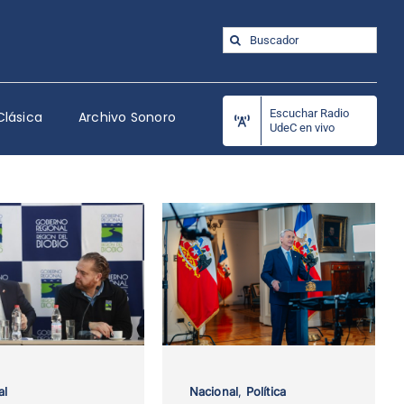
Buscar:
Escuchar Radio
Clásica
Archivo Sonoro
UdeC en vivo
al
Nacional
,
Política