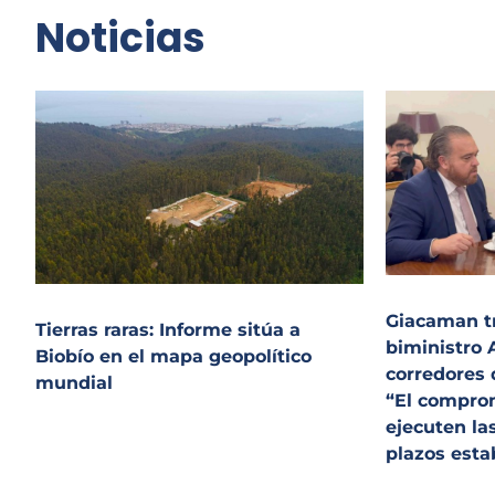
Noticias
Giacaman t
Tierras raras: Informe sitúa a
biministro 
Biobío en el mapa geopolítico
corredores 
mundial
“El compro
ejecuten la
plazos esta