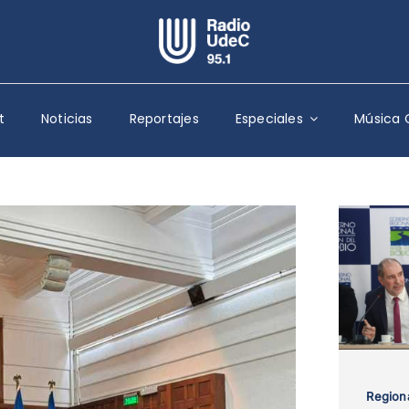
Escuchar Radio UdeC
en vivo
t
Noticias
Reportajes
Especiales
Música 
Quiénes Somos
Programación
Podcast
Noticias
Reportajes
Columnas
Música Clásica
Especiales
Region