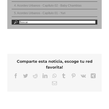
4. Acordes Urbanos - Capítulo 02 - Baby Chamblas
5. Acordes Urbanos - Capítulo 01 - Yuri
Comparte esta noticia, escoge tu red
favorita!
Facebook
Twitter
Reddit
LinkedIn
WhatsApp
Tumblr
Pinterest
Vk
Xing
Correo
electrónico