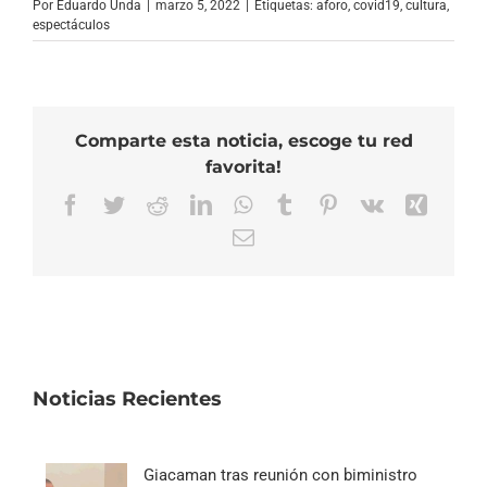
Por
Eduardo Unda
|
marzo 5, 2022
|
Etiquetas:
aforo
,
covid19
,
cultura
,
espectáculos
Comparte esta noticia, escoge tu red
favorita!
Facebook
Twitter
Reddit
LinkedIn
WhatsApp
Tumblr
Pinterest
Vk
Xing
Correo
electrónico
Noticias Recientes
Giacaman tras reunión con biministro