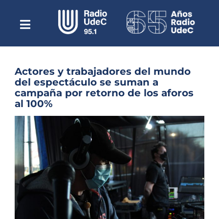
Saltar
al
contenido
Toggle
Escuchar Radio UdeC
Navigation
en vivo
Quiénes Somos
Actores y trabajadores del mundo
del espectáculo se suman a
Programación
campaña por retorno de los aforos
al 100%
Podcast
Ver
Noticias
imagen
más
Reportajes
grande
Columnas
Música Clásica
Especiales