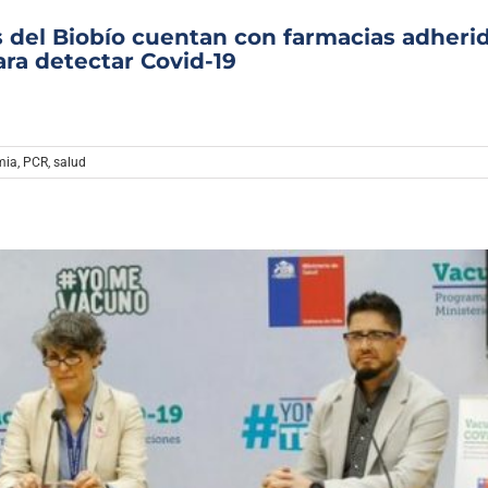
as del Biobío cuentan con farmacias adheri
ara detectar Covid-19
mia
,
PCR
,
salud