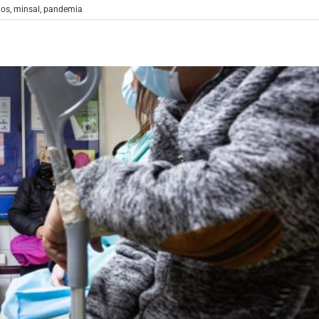
aos
,
minsal
,
pandemia