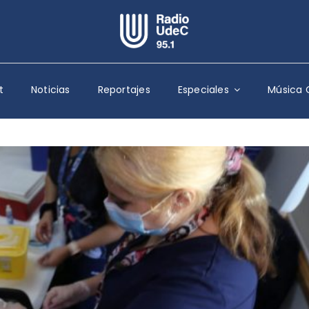
Escuchar Radio UdeC
en vivo
t
Noticias
Reportajes
Especiales
Música 
Quiénes Somos
Programación
Podcast
Noticias
Reportajes
Columnas
Música Clásica
Especiales