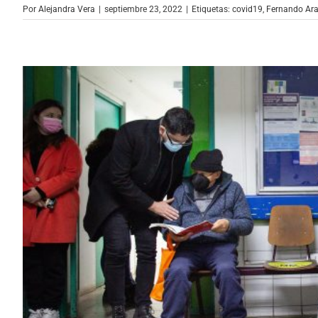
Por
Alejandra Vera
|
septiembre 23, 2022
|
Etiquetas:
covid19
,
Fernando Ar