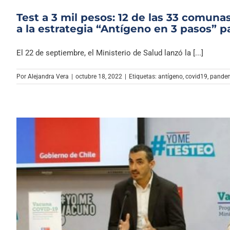
Test a 3 mil pesos: 12 de las 33 comun
a la estrategia “Antígeno en 3 pasos” p
El 22 de septiembre, el Ministerio de Salud lanzó la [...]
Por
Alejandra Vera
|
octubre 18, 2022
|
Etiquetas:
antígeno
,
covid19
,
pande