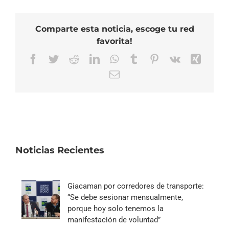
Comparte esta noticia, escoge tu red
favorita!
Facebook
Twitter
Reddit
LinkedIn
WhatsApp
Tumblr
Pinterest
Vk
Xing
Correo
electrónico
Noticias Recientes
Giacaman por corredores de transporte:
“Se debe sesionar mensualmente,
porque hoy solo tenemos la
manifestación de voluntad”