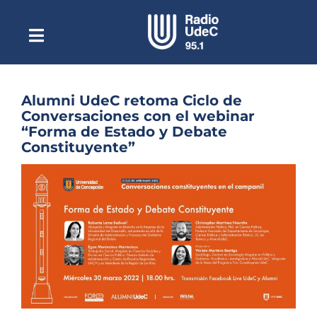
Saltar
al
contenido
Toggle
Escuchar Radio UdeC
Navigation
en vivo
Quiénes Somos
Alumni UdeC retoma Ciclo de
Conversaciones con el webinar
Programación
“Forma de Estado y Debate
Constituyente”
Podcast
Ver
Noticias
imagen
más
Reportajes
grande
Columnas
Música Clásica
Especiales