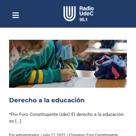
Saltar
al
contenido
Toggle
Escuchar Radio UdeC
Navigation
en vivo
Quiénes Somos
Programación
Podcast
Noticias
Reportajes
Derecho a la educación
Columnas
*Por Foro Constituyente UdeC El derecho a la educación
Música Clásica
es [...]
Especiales
Por
administrador
|
julio 27, 2022
|
Etiquetas:
Foro Constituyente