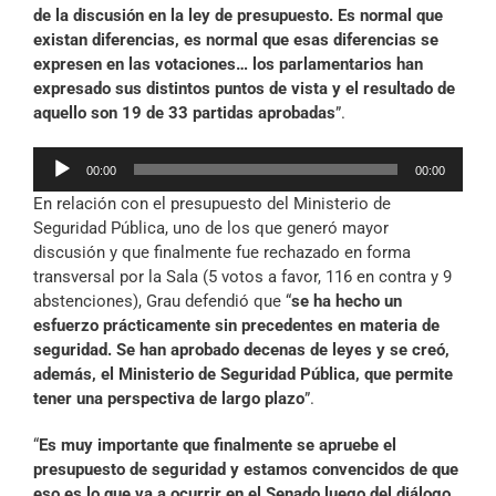
de la discusión en la ley de presupuesto. Es normal que
existan diferencias, es normal que esas diferencias se
expresen en las votaciones… los parlamentarios han
expresado sus distintos puntos de vista y el resultado de
aquello son 19 de 33 partidas aprobadas
”.
Reproductor
00:00
00:00
de
En relación con el presupuesto del Ministerio de
audio
Seguridad Pública, uno de los que generó mayor
discusión y que finalmente fue rechazado en forma
transversal por la Sala (5 votos a favor, 116 en contra y 9
abstenciones), Grau defendió que “
se ha hecho un
esfuerzo prácticamente sin precedentes en materia de
seguridad. Se han aprobado decenas de leyes y se creó,
además, el Ministerio de Seguridad Pública, que permite
tener una perspectiva de largo plazo
”.
“
Es muy importante que finalmente se apruebe el
presupuesto de seguridad y estamos convencidos de que
eso es lo que va a ocurrir en el Senado luego del diálogo