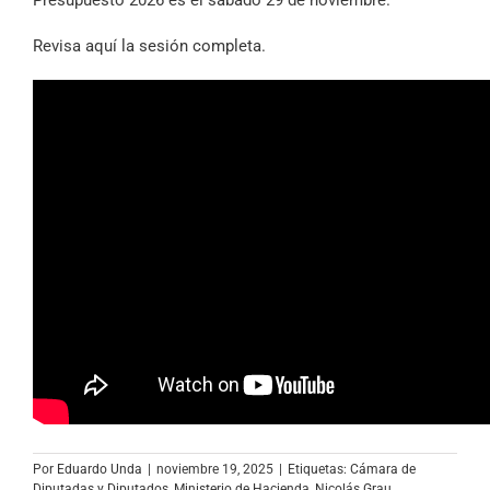
Presupuesto 2026 es el sábado 29 de noviembre.
Revisa aquí la sesión completa.
Por
Eduardo Unda
|
noviembre 19, 2025
|
Etiquetas:
Cámara de
Diputadas y Diputados
,
Ministerio de Hacienda
,
Nicolás Grau
,