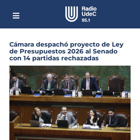
Saltar
al
contenido
Toggle
Escuchar Radio UdeC
Navigation
en vivo
Quiénes Somos
Cámara despachó proyecto de Ley
de Presupuestos 2026 al Senado
Programación
con 14 partidas rechazadas
Podcast
Ver
imagen
Noticias
más
grande
Reportajes
Columnas
Música Clásica
Especiales