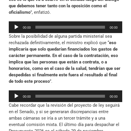
que debemos tener tanto con la oposición como el
oficialismo
”, enfatizó.
Reproductor
00:00
00:00
de
Sobre la posibilidad de alguna partida ministerial sea
audio
rechazada definitivamente, el ministro explicó que “
eso
implicaría que solo quedarían financiados los gastos de
carácter permanente. En el caso de la contratación, eso
implica que las personas que están a contrata, o a
honorarios, como en el caso de la salud, tendrían que ser
despedidas si finalmente este fuera el resultado al final
de todo este proceso
”.
Reproductor
00:00
00:00
de
Cabe recordar que la revisión del proyecto de ley seguirá
audio
en el Senado, y si se generaran discrepancias entre
ambas cámaras se iría a un tercer trámite y a una
eventual comisión mixta. El último día para despachar el