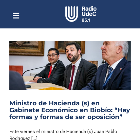
Saltar
al
contenido
Toggle
Escuchar Radio UdeC
Navigation
en vivo
Quiénes Somos
Programación
Podcast
Noticias
Reportajes
Ministro de Hacienda (s) en
Columnas
Gabinete Económico en Biobío: “Hay
formas y formas de ser oposición”
Música Clásica
Especiales
Este viernes el ministro de Hacienda (s) Juan Pablo
Rodríguez [...]