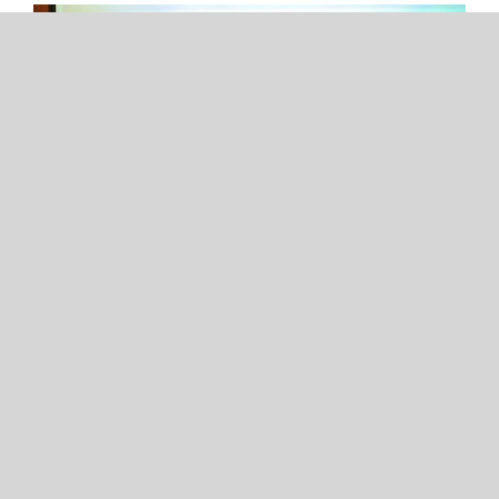
Ministros Jara y Marcel llegaron
hasta Concepción para informar
acerca del pacto fiscal y la reforma
de pensiones
En el marco de la "Gira al Sur" con la [...]
Por
Joaquin Urrutia
|
agosto 16, 2023
|
Etiquetas:
Jeannette Jara
,
Mario Marcel
,
Ministerio de Hacienda
,
Ministerio del Trabajo y Previsión
Social
,
Pacto Fiscal
,
reforma de pensiones
,
región del biobío
,
UdeC
,
Universidad de Concepción