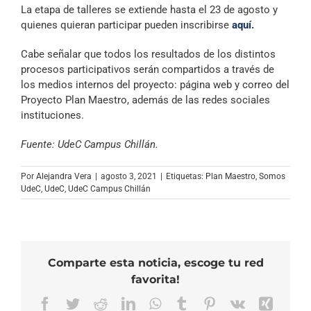
La etapa de talleres se extiende hasta el 23 de agosto y
quienes quieran participar pueden inscribirse
aquí.
Cabe señalar que todos los resultados de los distintos
procesos participativos serán compartidos a través de
los medios internos del proyecto: página web y correo del
Proyecto Plan Maestro, además de las redes sociales
instituciones.
Fuente: UdeC Campus Chillán.
Por
Alejandra Vera
|
agosto 3, 2021
|
Etiquetas:
Plan Maestro
,
Somos
UdeC
,
UdeC
,
UdeC Campus Chillán
Comparte esta noticia, escoge tu red
favorita!
Facebook
Twitter
Reddit
LinkedIn
WhatsApp
Tumblr
Pinterest
Vk
Xing