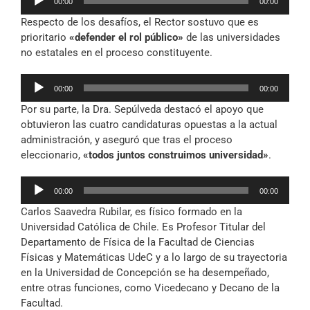
00:00
00:00
de
Respecto de los desafíos, el Rector sostuvo que es
audio
prioritario
«defender el rol público»
de las universidades
no estatales en el proceso constituyente.
Reproductor
00:00
00:00
de
Por su parte, la Dra. Sepúlveda destacó el apoyo que
audio
obtuvieron las cuatro candidaturas opuestas a la actual
administración, y aseguró que tras el proceso
eleccionario,
«todos juntos construimos universidad»
.
Reproductor
00:00
00:00
de
Carlos Saavedra Rubilar, es físico formado en la
audio
Universidad Católica de Chile. Es Profesor Titular del
Departamento de Física de la Facultad de Ciencias
Físicas y Matemáticas UdeC y a lo largo de su trayectoria
en la Universidad de Concepción se ha desempeñado,
entre otras funciones, como Vicedecano y Decano de la
Facultad.