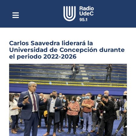
Saltar
al
contenido
Toggle
Escuchar Radio UdeC
Navigation
en vivo
Quiénes Somos
Carlos Saavedra liderará la
Universidad de Concepción durante
Programación
el periodo 2022-2026
Podcast
Ver
imagen
Noticias
más
grande
Reportajes
Columnas
Música Clásica
Especiales