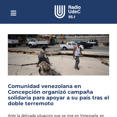
Saltar
al
contenido
Toggle
Escuchar Radio UdeC
Navigation
en vivo
Quiénes Somos
Programación
Podcast
Noticias
Reportajes
Comunidad venezolana en
Columnas
Concepción organizó campaña
solidaria para apoyar a su país tras el
Música Clásica
doble terremoto
Especiales
Ante la delicada situación que se vive en Venezuela, en