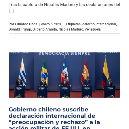
Tras la captura de Nicolás Maduro y las declaraciones del
[...]
Por
Eduardo Unda
|
enero 5, 2026
|
Etiquetas:
derecho internacional
,
Donald Trump
,
Gilberto Aranda
,
Nicolás Maduro
,
Venezuela
Gobierno chileno suscribe
declaración internacional de
“preocupación y rechazo” a la
acción militar de EE.UU. en