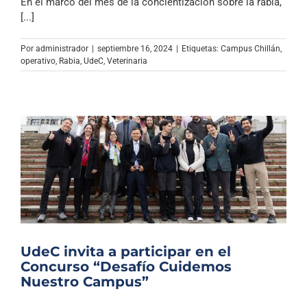
En el marco del mes de la concientización sobre la rabia,
[...]
Por
administrador
|
septiembre 16, 2024
|
Etiquetas:
Campus Chillán
,
operativo
,
Rabia
,
UdeC
,
Veterinaria
UdeC invita a participar en el
Concurso “Desafío Cuidemos
Nuestro Campus”