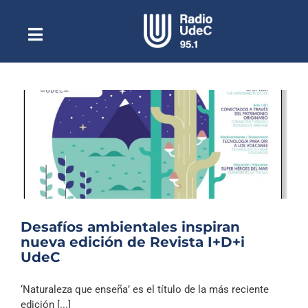
Saltar
al
contenido
Toggle
Escuchar Radio UdeC
Navigation
en vivo
Quiénes Somos
Programación
Podcast
Noticias
Reportajes
Desafíos ambientales inspiran
Columnas
nueva edición de Revista I+D+i
UdeC
Música Clásica
Especiales
‘Naturaleza que enseña’ es el título de la más reciente
edición [...]