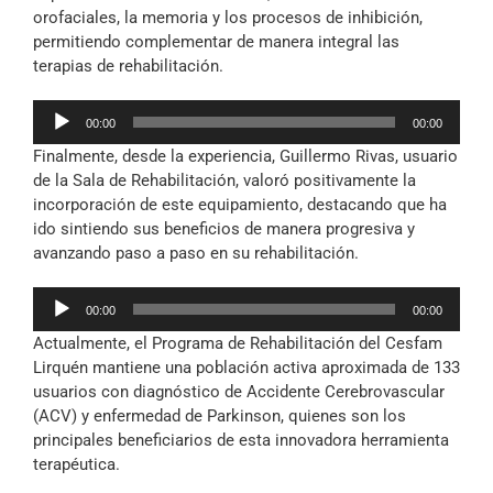
orofaciales, la memoria y los procesos de inhibición,
permitiendo complementar de manera integral las
terapias de rehabilitación.
Reproductor
00:00
00:00
de
Finalmente, desde la experiencia, Guillermo Rivas, usuario
audio
de la Sala de Rehabilitación, valoró positivamente la
incorporación de este equipamiento, destacando que ha
ido sintiendo sus beneficios de manera progresiva y
avanzando paso a paso en su rehabilitación.
Reproductor
00:00
00:00
de
Actualmente, el Programa de Rehabilitación del Cesfam
audio
Lirquén mantiene una población activa aproximada de 133
usuarios con diagnóstico de Accidente Cerebrovascular
(ACV) y enfermedad de Parkinson, quienes son los
principales beneficiarios de esta innovadora herramienta
terapéutica.