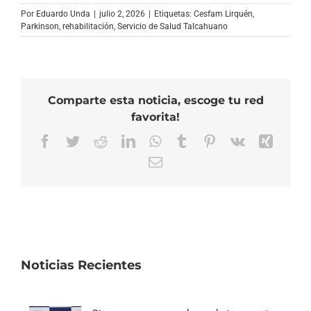
Por
Eduardo Unda
|
julio 2, 2026
|
Etiquetas:
Cesfam Lirquén
,
Parkinson
,
rehabilitación
,
Servicio de Salud Talcahuano
Comparte esta noticia, escoge tu red
favorita!
Facebook
Twitter
Reddit
LinkedIn
WhatsApp
Tumblr
Pinterest
Vk
Xing
Correo
electrónico
Noticias Recientes