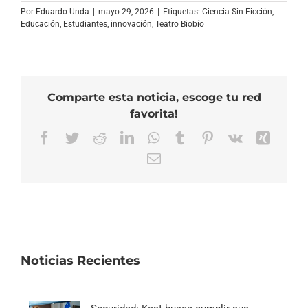
Por
Eduardo Unda
|
mayo 29, 2026
|
Etiquetas:
Ciencia Sin Ficción
,
Educación
,
Estudiantes
,
innovación
,
Teatro Biobío
Comparte esta noticia, escoge tu red
favorita!
Facebook
Twitter
Reddit
LinkedIn
WhatsApp
Tumblr
Pinterest
Vk
Xing
Correo
electrónico
Noticias Recientes