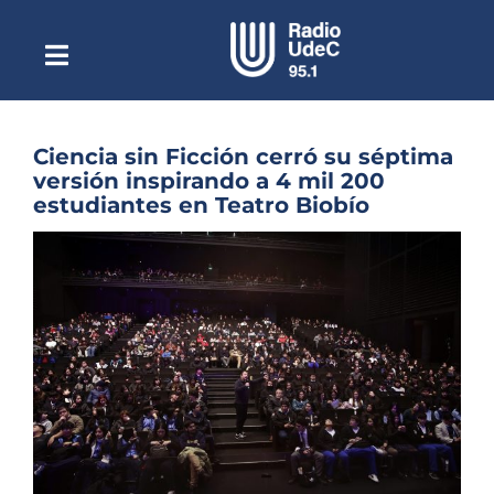
Saltar
al
contenido
Toggle
Escuchar Radio UdeC
Navigation
en vivo
Quiénes Somos
Ciencia sin Ficción cerró su séptima
versión inspirando a 4 mil 200
Programación
estudiantes en Teatro Biobío
Podcast
Ver
imagen
Noticias
más
grande
Reportajes
Columnas
Música Clásica
Especiales