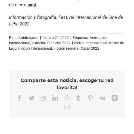
de cierre
aquí.
Información y fotografía: Festival Internacional de Cine de
Lebu 2022
Por
administrador
|
febrero 21, 2022
|
Etiquetas:
Animación
Internacional
,
autocine
,
Cinelebu 2022
,
Festival Internacional de cine de
Lebu
,
Ficción Internacional
,
Ficción regional
,
Oscar 2022
Comparte esta noticia, escoge tu red
favorita!
Facebook
Twitter
Reddit
LinkedIn
WhatsApp
Tumblr
Pinterest
Vk
Xing
Correo
electrónico