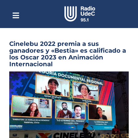
Saltar
al
contenido
Toggle
Escuchar Radio UdeC
Navigation
en vivo
Quiénes Somos
Cinelebu 2022 premia a sus
ganadores y «Bestia» es calificado a
Programación
los Oscar 2023 en Animación
Internacional
Podcast
Ver
Noticias
imagen
más
Reportajes
grande
Columnas
Música Clásica
Especiales