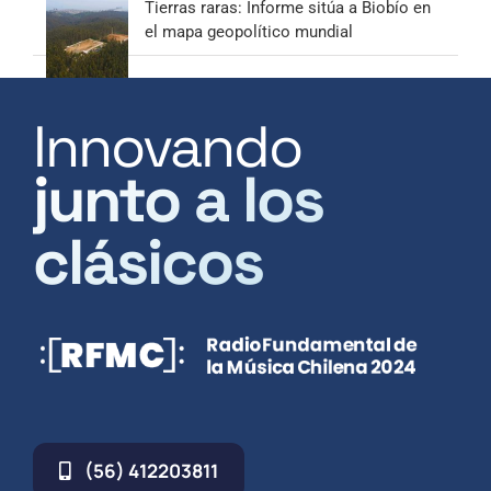
Tierras raras: Informe sitúa a Biobío en
el mapa geopolítico mundial
Innovando
junto a los
clásicos
(56) 412203811