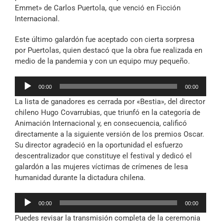
Emmet» de Carlos Puertola, que venció en Ficción
Internacional.
Este último galardón fue aceptado con cierta sorpresa
por Puertolas, quien destacó que la obra fue realizada en
medio de la pandemia y con un equipo muy pequeño.
Reproductor
00:00
00:00
de
La lista de ganadores es cerrada por «Bestia», del director
audio
chileno Hugo Covarrubias, que triunfó en la categoría de
Animación Internacional y, en consecuencia, calificó
directamente a la siguiente versión de los premios Oscar.
Su director agradeció en la oportunidad el esfuerzo
descentralizador que constituye el festival y dedicó el
galardón a las mujeres víctimas de crímenes de lesa
humanidad durante la dictadura chilena.
Reproductor
00:00
00:00
de
Puedes revisar la transmisión completa de la ceremonia
audio