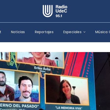
Escuchar Radio UdeC
en vivo
t
Noticias
Reportajes
Especiales
Música 
Quiénes Somos
Programación
Podcast
Noticias
Reportajes
Columnas
Música Clásica
Especiales