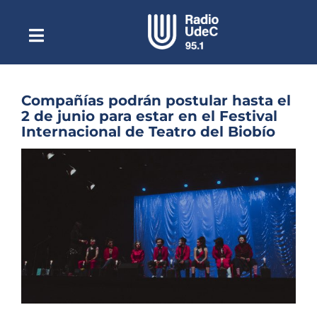
Saltar
al
contenido
Toggle
Escuchar Radio UdeC
Navigation
en vivo
Quiénes Somos
Compañías podrán postular hasta el
2 de junio para estar en el Festival
Programación
Internacional de Teatro del Biobío
Podcast
Ver
imagen
Noticias
más
grande
Reportajes
Columnas
Música Clásica
Especiales