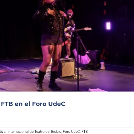
 FTB en el Foro UdeC
tival Internacional de Teatro del Biobío
,
Foro UdeC
,
FTB