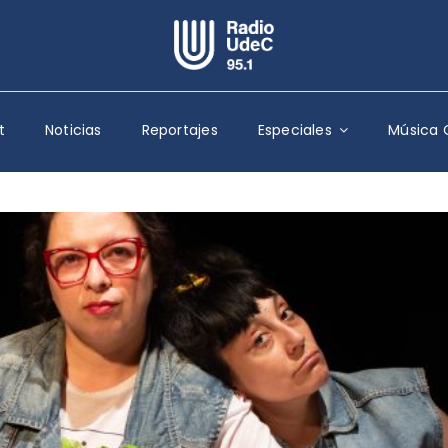
Escuchar Radio UdeC
en vivo
t
Noticias
Reportajes
Especiales
Música 
Quiénes Somos
Programación
Podcast
Noticias
Reportajes
Columnas
Música Clásica
Especiales