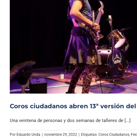
Coros ciudadanos abren 13ª versión del
Una veintena de personas y dos semanas de talleres de [...]
Por
Eduardo Unda
|
noviembre 29, 2022
|
Etiquetas:
Coros Ciudadanos
,
Fes