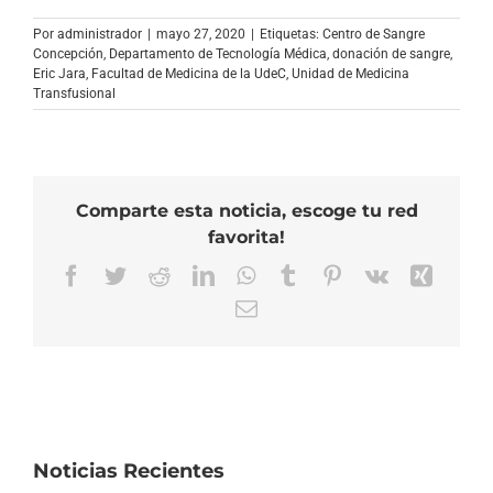
Por
administrador
|
mayo 27, 2020
|
Etiquetas:
Centro de Sangre
Concepción
,
Departamento de Tecnología Médica
,
donación de sangre
,
Eric Jara
,
Facultad de Medicina de la UdeC
,
Unidad de Medicina
Transfusional
Comparte esta noticia, escoge tu red
favorita!
Facebook
Twitter
Reddit
LinkedIn
WhatsApp
Tumblr
Pinterest
Vk
Xing
Correo
electrónico
Noticias Recientes