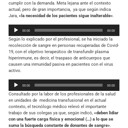
cumplir con la demanda. Meta lejana ante el contexto
actual, pero de gran importancia, ya que según indica
Jara,
«la necesidad de los pacientes sigue inalterable»
.
Reproductor
00:00
00:00
de
Según lo explicado por el profesional, se ha iniciado la
audio
recolección de sangre en personas recuperadas de Covid-
19, con el objetivo terapeútico de transfundir plasma
hiperinmune, es decir, el traspaso de anticuerpos que
causen una inmunidad pasiva en pacientes con el virus
activo.
Reproductor
00:00
00:00
de
Consultado por la labor de los profesionales de la salud
audio
en unidades de medicina transfusional en el actual
contexto, el tecnólogo médico relevó el importante
trabajo de sus colegas ya que, según indicó,
«deben lidiar
con una fuerte carga física y emocional (…) a lo que se
suma la búsqueda constante de donantes de sangre»
.