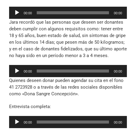
Reproductor
00:00
00:00
de
Jara recordó que las personas que deseen ser donantes
audio
deben cumplir con algunos requisitos como: tener entre
18 y 65 años, buen estado de salud, sin síntomas de gripe
en los últimos 14 días; que pesen más de 50 kilogramos;
y en el caso de donantes fidelizados, que su último aporte
no haya sido en un período menor a 3 a 4 meses.
Reproductor
00:00
00:00
de
Quienes deseen donar pueden agendar su cita en el fono
audio
41 2723928 o a través de las redes sociales disponibles
como «Dona Sangre Concepción».
Entrevista completa:
Reproductor
00:00
00:00
de
audio