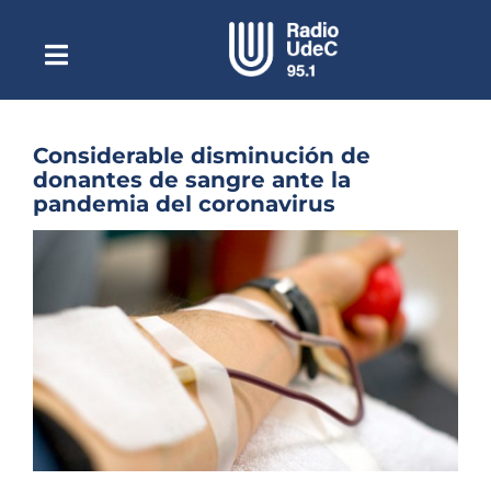
Saltar
al
contenido
Toggle
Escuchar Radio UdeC
Navigation
en vivo
Quiénes Somos
Considerable disminución de
donantes de sangre ante la
Programación
pandemia del coronavirus
Podcast
Ver
imagen
Noticias
más
grande
Reportajes
Columnas
Música Clásica
Especiales