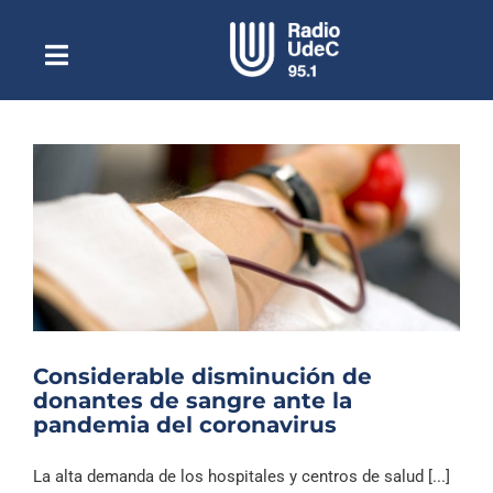
Saltar
al
contenido
Toggle
Escuchar Radio UdeC
Navigation
en vivo
Quiénes Somos
Programación
Podcast
Noticias
Reportajes
Columnas
Considerable disminución de
donantes de sangre ante la
Música Clásica
pandemia del coronavirus
Especiales
La alta demanda de los hospitales y centros de salud [...]